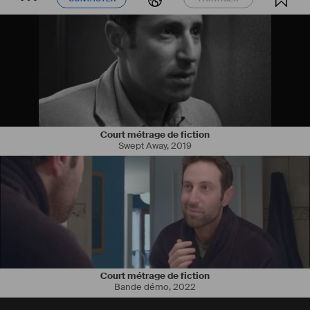
Court métrage de fiction
Swept Away
,
2019
I trained in cinema in the Argentine capital, specializing in 
photography and taking script writing workshops at the National 
University of Arts UNA, at the ENERC Film School and the Argentine 
film Industry Union SICA, as well as at the University of Lyon II and at 
the Toulouse Film School ENSAV in France. I have participated in 
several fiction short films as a cinematographer such as "Le contrat", 
"Nova", "Nous", "Jefrrey et moi", the Romanian fiction feature film "la 
mariée du mort" and an Ecuadorian documentary feature film "Pawkar 
Pacha". I have written and directed the short films "khanchay 
qhepanta" that participated in Short Film Corner Cannes 2019 and 
Court métrage de fiction
"Une cloche". In december 2021, I will film as director of 
Bande démo
,
2022
photography, my first fiction feature film "Sur mon chemin" directed 
by Thierry Obadia and actually I am writing "The last Panama" my 