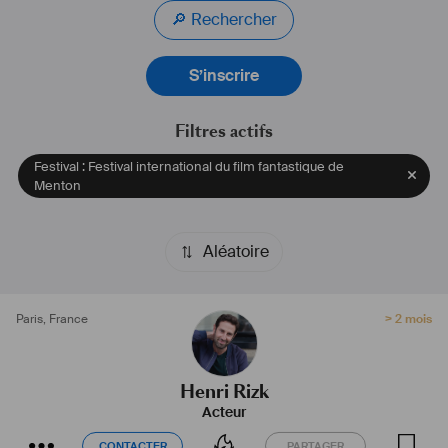
🔎 Rechercher
S’inscrire
Filtres actifs
Festival : Festival international du film fantastique de
Menton
Aléatoire
Paris
,
France
> 2 mois
Henri Rizk
Acteur
CONTACTER
PARTAGER
CONTACTER
PARTAGER