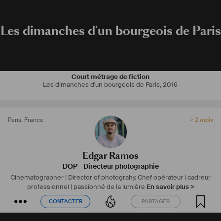
debut feature film developed by Xanadu Films.
Les dimanches d'un bourgeois de Paris
Court métrage de fiction
Les dimanches d'un bourgeois de Paris
,
2016
Paris
,
France
> 2 mois
Edgar Ramos
DOP - Directeur photographie
Cinematographer | Director of photograhy.
Chef opérateur | cadreur
professionnel | passionné de la lumière
En savoir plus >
CONTACTER
PARTAGER
CONTACTER
PARTAGER