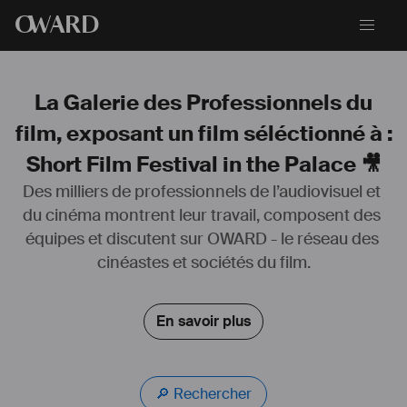
O
WARD
La Galerie des Professionnels du
film, exposant un film séléctionné à :
Short Film Festival in the Palace 🎥
Des milliers de professionnels de l’audiovisuel et 
du cinéma montrent leur travail, composent des 
Annie Deniel est monteuse et réalisatrice. Après des études en 
équipes et discutent sur OWARD - le réseau des 
cinéma et en psychologie, elle signe depuis plusieurs années, le 
montage de documentaires indépendants, de fictions et de 
cinéastes et sociétés du film.
magazines.
Tout en poursuivant sa carrière de monteuse, elle se tourne en 2007 
du côté de la réalisation, avec quelques oeuvres allant du format 
En savoir plus
court, au long-métrage documentaire, explorant des registres variés 
tel le que le cinéma direct, la fiction et l’essai. Ses films ont été 
sélectionnés dans plusieurs festivals. Ses thèmes de prédilection 
sont la communauté, notre rapport à la technologie et l’histoire. 
🔎 Rechercher
Actuellement, elle travaille sur un nouveau court-métrage de fiction.