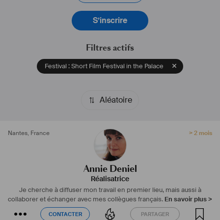
https://anniedeniel.com
S’inscrire
#
réalisatrice
#
monteuse
#
film
#
documentaire
#
montreal
#
fiction
#
coproduction
#
camera
#
technologie
#
communauté
#
art
Filtres actifs
Festival : Short Film Festival in the Palace
Aléatoire
Nantes
,
France
> 2 mois
Annie Deniel
Réalisatrice
Je cherche à diffuser mon travail en premier lieu, mais aussi à
collaborer et échanger avec mes collègues français.
En savoir plus >
CONTACTER
PARTAGER
CONTACTER
PARTAGER