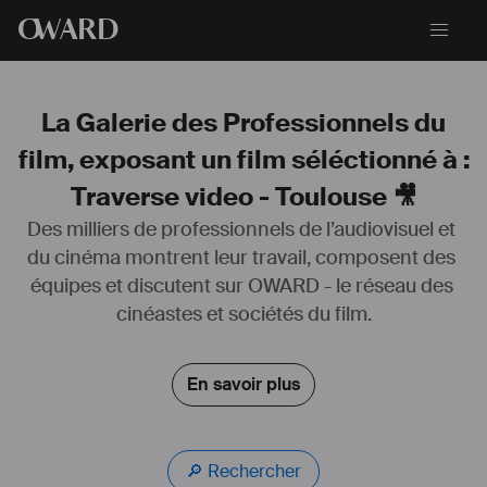
O
WARD
La Galerie des Professionnels du
film, exposant un film séléctionné à :
Traverse video - Toulouse 🎥
Des milliers de professionnels de l’audiovisuel et 
du cinéma montrent leur travail, composent des 
Annie Deniel est monteuse et réalisatrice. Après des études en 
équipes et discutent sur OWARD - le réseau des 
cinéma et en psychologie, elle signe depuis plusieurs années, le 
montage de documentaires indépendants, de fictions et de 
cinéastes et sociétés du film.
magazines.
Tout en poursuivant sa carrière de monteuse, elle se tourne en 2007 
du côté de la réalisation, avec quelques oeuvres allant du format 
En savoir plus
court, au long-métrage documentaire, explorant des registres variés 
tel le que le cinéma direct, la fiction et l’essai. Ses films ont été 
sélectionnés dans plusieurs festivals. Ses thèmes de prédilection 
sont la communauté, notre rapport à la technologie et l’histoire. 
🔎 Rechercher
Actuellement, elle travaille sur un nouveau court-métrage de fiction.