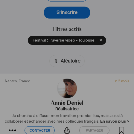
https://anniedeniel.com
S’inscrire
#
réalisatrice
#
monteuse
#
film
#
documentaire
#
montreal
#
fiction
#
coproduction
#
camera
#
technologie
#
communauté
#
art
Filtres actifs
Festival : Traverse video - Toulouse
Aléatoire
Nantes
,
France
> 2 mois
Annie Deniel
Réalisatrice
Je cherche à diffuser mon travail en premier lieu, mais aussi à
collaborer et échanger avec mes collègues français.
En savoir plus >
CONTACTER
PARTAGER
CONTACTER
PARTAGER