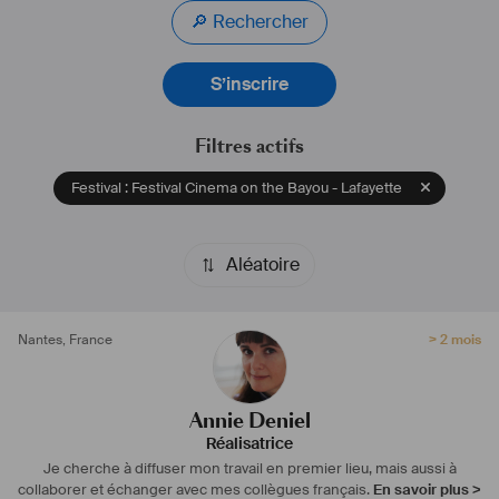
sont la communauté, notre rapport à la technologie et l’histoire. 
🔎 Rechercher
Actuellement, elle travaille sur un nouveau court-métrage de fiction.
https://anniedeniel.com
S’inscrire
#
réalisatrice
#
monteuse
#
film
#
documentaire
#
montreal
#
fiction
#
coproduction
#
camera
#
technologie
#
communauté
#
art
Filtres actifs
Festival : Festival Cinema on the Bayou - Lafayette
Aléatoire
Nantes
,
France
> 2 mois
Annie Deniel
Réalisatrice
Je cherche à diffuser mon travail en premier lieu, mais aussi à
collaborer et échanger avec mes collègues français.
En savoir plus >