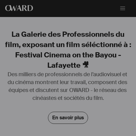
O
WARD
La Galerie des Professionnels du
film, exposant un film séléctionné à :
Festival Cinema on the Bayou -
Lafayette 🎥
Des milliers de professionnels de l’audiovisuel et 
du cinéma montrent leur travail, composent des 
Annie Deniel est monteuse et réalisatrice. Après des études en 
équipes et discutent sur OWARD - le réseau des 
cinéma et en psychologie, elle signe depuis plusieurs années, le 
montage de documentaires indépendants, de fictions et de 
cinéastes et sociétés du film.
magazines.
Tout en poursuivant sa carrière de monteuse, elle se tourne en 2007 
du côté de la réalisation, avec quelques oeuvres allant du format 
En savoir plus
court, au long-métrage documentaire, explorant des registres variés 
tel le que le cinéma direct, la fiction et l’essai. Ses films ont été 
sélectionnés dans plusieurs festivals. Ses thèmes de prédilection 