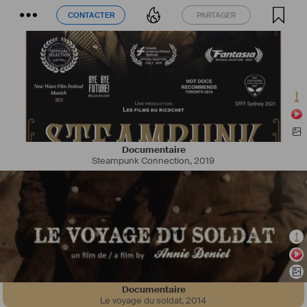
CONTACTER
PARTAGER
CONTACTER
PARTAGER
Documentaire
Steampunk Connection
,
2019
Documentaire
Le voyage du soldat
,
2014