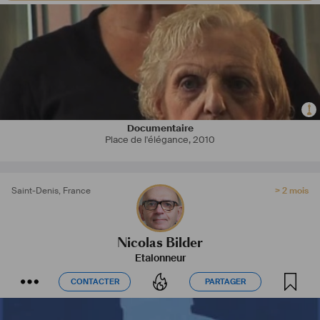
Documentaire
Place de l'élégance
,
2010
Saint-Denis
,
France
> 2 mois
Nicolas Bilder
Etalonneur
CONTACTER
PARTAGER
CONTACTER
PARTAGER