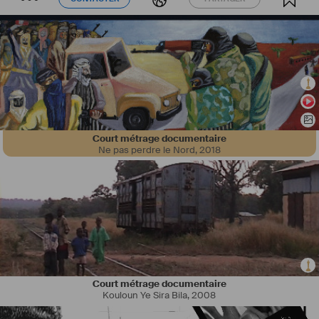
Court métrage documentaire
Ne pas perdre le Nord
,
2018
Court métrage documentaire
Kouloun Ye Sira Bila
,
2008