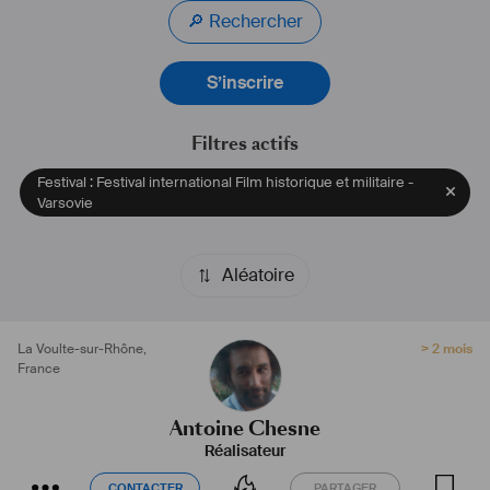
🔎 Rechercher
S’inscrire
Filtres actifs
Festival : Festival international Film historique et militaire -
Varsovie
Aléatoire
La Voulte-sur-Rhône
,
> 2 mois
France
Antoine Chesne
Réalisateur
CONTACTER
PARTAGER
CONTACTER
PARTAGER