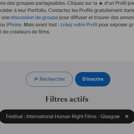
s des groupes partageables. Cliquez sur la 🔥 d’un Profil pou
ccéder à leur Portfolio. Contactez les Profils gratuitement dan
z une
discussion de groupe
pour diffuser et trouver des annon
ou
iPhone
. Mais avant tout :
créez votre Profil
pour exposer gra
 de créateurs de films.
🔎 Rechercher
S’inscrire
Filtres actifs
Festival : International Human Right Films - Glasgow