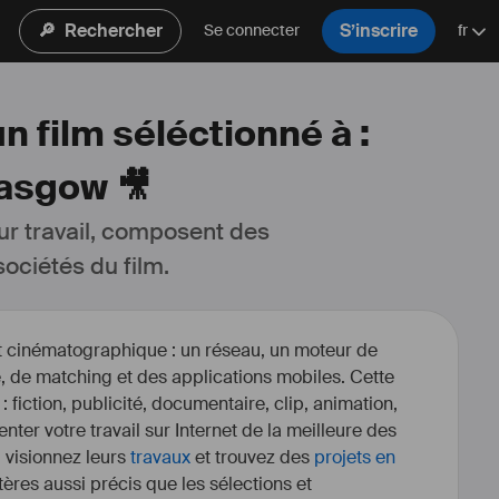
🔎
Rechercher
S’inscrire
Se connecter
fr
n film séléctionné à :
lasgow 🎥
ur travail, composent des 
ociétés du film.
et cinématographique : un réseau, un moteur de
, de matching et des applications mobiles. Cette
 : fiction, publicité, documentaire, clip, animation,
enter votre travail sur Internet de la meilleure des
, visionnez leurs
travaux
et trouvez des
projets en
itères aussi précis que les sélections et