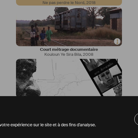
Ne pas perdre le Nord
,
2018
Court métrage documentaire
Kouloun Ye Sira Bila
,
2008
Documentaire
Et Personne n'a rien dit
,
2013
tre expérience sur le site et à des fins d'analyse.