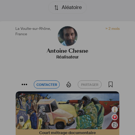
Aléatoire
La Voulte-sur-Rhône
,
> 2 mois
France
Antoine Chesne
Réalisateur
CONTACTER
PARTAGER
CONTACTER
PARTAGER
Court métrage documentaire