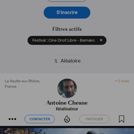
S’inscrire
Filtres actifs
Festival : Cine Droit Libre - Bamako
Aléatoire
La Voulte-sur-Rhône
,
> 2 mois
France
Antoine Chesne
Réalisateur
CONTACTER
PARTAGER
CONTACTER
PARTAGER