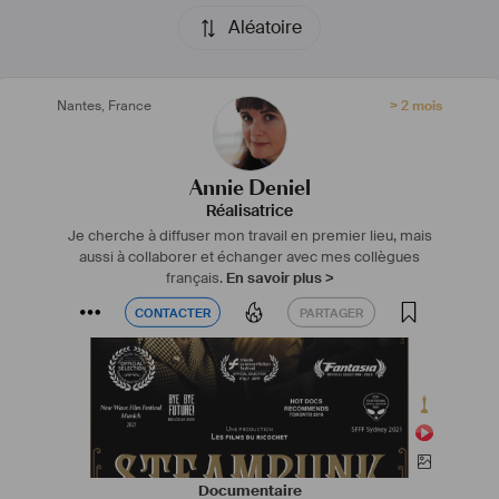
un nouveau court-métrage de fiction.
Aléatoire
https://anniedeniel.com
#
réalisatrice
#
monteuse
#
film
#
documentaire
Nantes
,
France
> 2 mois
#
montreal
#
fiction
#
coproduction
#
camera
#
technologie
#
communauté
#
art
Annie Deniel
Réalisatrice
Je cherche à diffuser mon travail en premier lieu, mais
aussi à collaborer et échanger avec mes collègues
français.
En savoir plus >
CONTACTER
PARTAGER
CONTACTER
PARTAGER
Documentaire