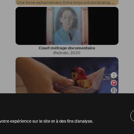
Une force extraordinaire (Uma força extraordinária)
,
2019
Court métrage documentaire
(Re)trato
,
2020
Court métrage documentaire
Vidéo-poème sur la maternité (Vídeo-poema sobre maternidade)
tre expérience sur le site et à des fins d'analyse.