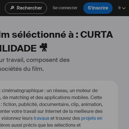
🔎
Rechercher
S’inscrire
Se connecter
fr
ilm séléctionné à : CURTA
LIDADE 🎥
ur travail, composent des 
ociétés du film.
et cinématographique : un réseau, un moteur de
, de matching et des applications mobiles. Cette
 : fiction, publicité, documentaire, clip, animation,
enter votre travail sur Internet de la meilleure des
, visionnez leurs
travaux
et trouvez des
projets en
itères aussi précis que les sélections et