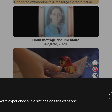
Une force extraordinaire (Uma força extraordinária)
,
2019
Court métrage documentaire
(Re)trato
,
2020
Court métrage documentaire
Vidéo-poème sur la maternité (Vídeo-poema sobre maternidade)
tre expérience sur le site et à des fins d'analyse.