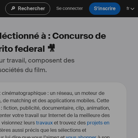
🔎
Rechercher
S’inscrire
Se connecter
fr
éléctionné à : Concurso de
ito federal 🎥
ur travail, composent des 
ociétés du film.
et cinématographique : un réseau, un moteur de
, de matching et des applications mobiles. Cette
 : fiction, publicité, documentaire, clip, animation,
enter votre travail sur Internet de la meilleure des
, visionnez leurs
travaux
et trouvez des
projets en
itères aussi précis que les sélections et
r lui dire que vous l’aimez et
vous abonner
à son