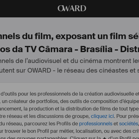
O
WARD
nels du film, exposant un film s
 da TV Câmara - Brasília - Distr
nnels de l’audiovisuel et du cinéma montrent le
utent sur OWARD - le réseau des cinéastes et s
outils pour les professionnels de la création audiovisuelle 
un créateur de portfolios, des outils de composition d’équipe
nancement, la production et la distribution de films de tout type
otre réseau et les discussions de groupe,
cliquez ici
. Pour prés
 du réseau, parcourez les Profils de
professionnels
et
sociétés
r trouver le bon Profil par métier, localisation, ou avec des cr
s des groupes partageables. Cliquez sur la 🔥 d’un Profil pou