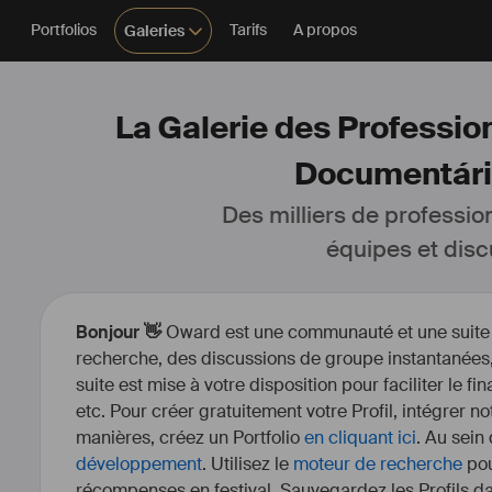
Portfolios
Tarifs
A propos
Galeries
La Galerie des Profession
Documentários
Des milliers de professio
équipes et disc
Bonjour 👋
Oward est une communauté et une suite d’
recherche, des discussions de groupe instantanées, 
suite est mise à votre disposition pour faciliter le fi
etc. Pour créer gratuitement votre Profil, intégrer n
manières, créez un Portfolio
en cliquant ici
. Au sein
développement
. Utilisez le
moteur de recherche
pou
récompenses en festival. Sauvegardez les Profils dan