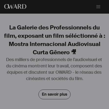
O
WARD
La Galerie des Professionnels du
film, exposant un film séléctionné à :
Mostra Internacional Audiovisual
Curta Gênero 🎥
Des milliers de professionnels de l’audiovisuel et 
du cinéma montrent leur travail, composent des 
équipes et discutent sur OWARD - le réseau des 
Depuis 15 ans je travaille dans l’audiovisuel dans diverses fonctions, 
principalement sur le 
#
montage
 et aussi dans la 
#
réalisation
, 
cinéastes et sociétés du film.
#
production
, 
#
étalonnage
... Voici des liens vers les principaux films 
et projets auxquels j'ai participé, principalement des 
#
documentaires
: 
https://linktr.ee/amandine.goisbault
. J’ai 
En savoir plus
commencé à Vidéo dans les villages (
www.videonasaldeias.org.br
), 
école de cinéma pour peuples indiens au Brésil, avec laquelle je 
collabore toujours, qu'il s'agisse de films ou d'ateliers de formation, et 