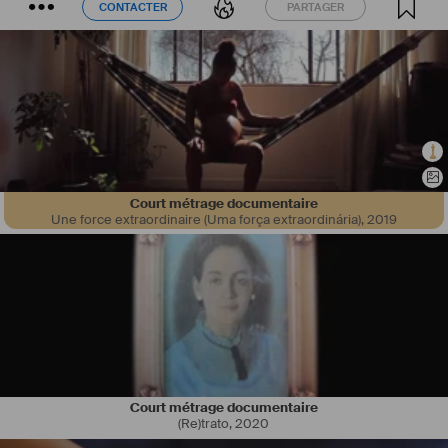
CONTACTER
PARTAGER
CONTACTER
PARTAGER
Court métrage documentaire
Une force extraordinaire (Uma força extraordinária)
,
2019
Court métrage documentaire
(Re)trato
,
2020