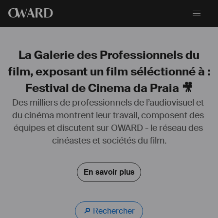
O
WARD
La Galerie des Professionnels du
film, exposant un film séléctionné à :
Festival de Cinema da Praia 🎥
Des milliers de professionnels de l’audiovisuel et 
du cinéma montrent leur travail, composent des 
équipes et discutent sur OWARD - le réseau des 
Depuis 15 ans je travaille dans l’audiovisuel dans diverses fonctions, 
principalement sur le 
#
montage
 et aussi dans la 
#
réalisation
, 
cinéastes et sociétés du film.
#
production
, 
#
étalonnage
... Voici des liens vers les principaux films 
et projets auxquels j'ai participé, principalement des 
#
documentaires
: 
https://linktr.ee/amandine.goisbault
. J’ai 
En savoir plus
commencé à Vidéo dans les villages (
www.videonasaldeias.org.br
), 
école de cinéma pour peuples indiens au Brésil, avec laquelle je 
collabore toujours, qu'il s'agisse de films ou d'ateliers de formation, et 
je travaille aussi avec d’autres réalisateurs/trices et maisons de 
🔎 Rechercher
production, au Brésil, en France, en Grande-Bretagne. Je travaille 