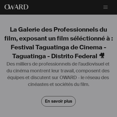
O
WARD
La Galerie des Professionnels du
film, exposant un film séléctionné à :
Festival Taguatinga de Cinema -
Taguatinga - Distrito Federal 🎥
Des milliers de professionnels de l’audiovisuel et 
du cinéma montrent leur travail, composent des 
équipes et discutent sur OWARD - le réseau des 
Depuis 15 ans je travaille dans l’audiovisuel dans diverses fonctions, 
cinéastes et sociétés du film.
principalement sur le 
#
montage
 et aussi dans la 
#
réalisation
, 
#
production
, 
#
étalonnage
... Voici des liens vers les principaux films 
et projets auxquels j'ai participé, principalement des 
En savoir plus
#
documentaires
: 
https://linktr.ee/amandine.goisbault
. J’ai 
commencé à Vidéo dans les villages (
www.videonasaldeias.org.br
), 
école de cinéma pour peuples indiens au Brésil, avec laquelle je 
collabore toujours, qu'il s'agisse de films ou d'ateliers de formation, et 