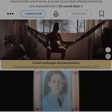
reconnecter à la France, à ce qui s'y produit artistiquement et
conceptuellement.
En savoir plus >
CONTACTER
PARTAGER
CONTACTER
PARTAGER
Court métrage documentaire
Une force extraordinaire (Uma força extraordinária)
,
2019