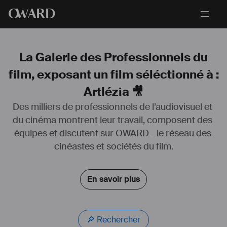
O
WARD
La Galerie des Professionnels du
film, exposant un film séléctionné à :
Artlézia 🎥
Des milliers de professionnels de l’audiovisuel et 
Anaïs s’est formée en audiovisuel (BTS audiovisuel, en montage et 
du cinéma montrent leur travail, composent des 
ENSAV, Ecole Nationale Supérieure d’Audiovisuel de Toulouse, en 
équipes et discutent sur OWARD - le réseau des 
réalisation). Depuis, elle partage cette passion du cinéma et de la 
création à travers des ateliers ludiques d’éducation à l’image. 
cinéastes et sociétés du film.
Auteure et réalisatrice sur les routes du monde, elle trouve son 
inspiration à travers les personnes qu’elle rencontre, les voyages, 
les sujets de société et les tabous de notre monde. Caméra en main, 
En savoir plus
elle capture ces instants en image animée ou arrêtée.
En itinérance (avec Elliott, le camion cinéma), disponible partout en 
France et ailleurs.
🔎 Rechercher