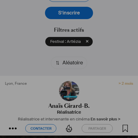
#
réalisatrice
#
intervenantecinéma
#
nomade
S’inscrire
Filtres actifs
Festival : Artlézia
Aléatoire
Lyon
,
France
> 2 mois
Anaïs Girard-B.
Réalisatrice
Réalisatrice et intervenante en cinéma
En savoir plus >
CONTACTER
PARTAGER
CONTACTER
PARTAGER