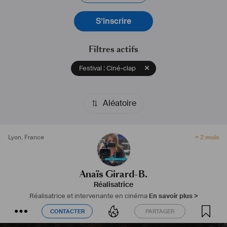
#
réalisatrice
#
intervenantecinéma
#
nomade
S’inscrire
Filtres actifs
Festival : Ciné-clap
Aléatoire
Lyon
,
France
> 2 mois
Anaïs Girard-B.
Réalisatrice
Réalisatrice et intervenante en cinéma
En savoir plus >
CONTACTER
PARTAGER
CONTACTER
PARTAGER