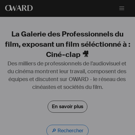
O
WARD
La Galerie des Professionnels du
film, exposant un film séléctionné à :
Ciné-clap 🎥
Des milliers de professionnels de l’audiovisuel et 
Anaïs s’est formée en audiovisuel (BTS audiovisuel, en montage et 
du cinéma montrent leur travail, composent des 
ENSAV, Ecole Nationale Supérieure d’Audiovisuel de Toulouse, en 
équipes et discutent sur OWARD - le réseau des 
réalisation). Depuis, elle partage cette passion du cinéma et de la 
création à travers des ateliers ludiques d’éducation à l’image. 
cinéastes et sociétés du film.
Auteure et réalisatrice sur les routes du monde, elle trouve son 
inspiration à travers les personnes qu’elle rencontre, les voyages, 
les sujets de société et les tabous de notre monde. Caméra en main, 
En savoir plus
elle capture ces instants en image animée ou arrêtée.
En itinérance (avec Elliott, le camion cinéma), disponible partout en 
France et ailleurs.
🔎 Rechercher