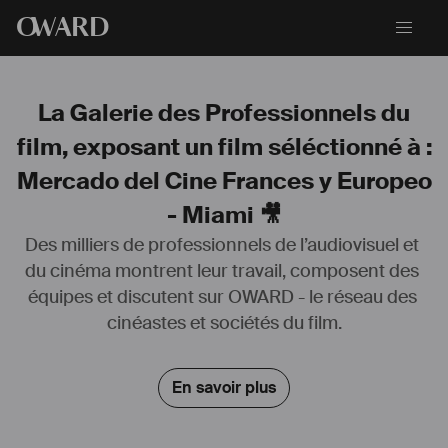
O
WARD
La Galerie des Professionnels du
film, exposant un film séléctionné à :
Mercado del Cine Frances y Europeo
- Miami 🎥
Des milliers de professionnels de l’audiovisuel et 
du cinéma montrent leur travail, composent des 
équipes et discutent sur OWARD - le réseau des 
Je m’appelle Vincent Garson, je suis 
#
Costumier
, 
#
styliste
-
#
modéliste
 formé à la 
#
Chambre
 syndicale de la 
#
Haute
#
Couture
cinéastes et sociétés du film.
de 
#
Paris
. 
Après avoir fait mes gammes dans des Grandes Maisons (
#
Balmain
, 
En savoir plus
#
Paco
#
Rabanne
, 
#
Christian
#
Lacroix
, Guy Laroche, 
#
YSL
, 
#
Gucci
...) 
j’ai eu la chance de collaborer avec les plus belles marques 
Street&Sport's wear en France (
#
Com8
, 
#
Unkut
, 
#
Chevignon
, 