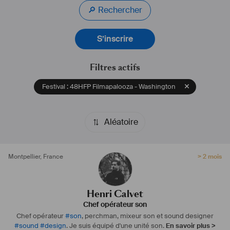
🔎 Rechercher
S’inscrire
Filtres actifs
Festival : 48HFP Filmapalooza - Washington
Aléatoire
Montpellier
,
France
> 2 mois
Henri Calvet
Chef opérateur son
Chef opérateur
#
son
, perchman, mixeur son et sound designer
#
sound
#
design
. Je suis équipé d'une unité son.
En savoir plus >