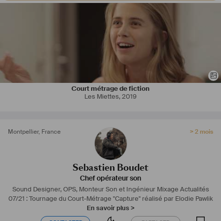
son.
Je suis motivé et ouvert à tout type de projets ! N'hésitez pas à me 
contacter ! 
#
SebastienBoudet
Court métrage de fiction
Les Miettes
,
2019
Montpellier
,
France
> 2 mois
Sebastien Boudet
Chef opérateur son
Sound Designer, OPS, Monteur Son et Ingénieur Mixage
Actualités
07/21 : Tournage du Court-Métrage "Capture" réalisé par Elodie Pawlik
En savoir plus >