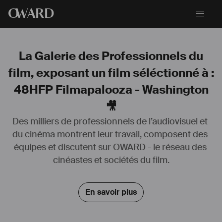
O
WARD
La Galerie des Professionnels du
film, exposant un film séléctionné à :
48HFP Filmapalooza - Washington
🎥
Des milliers de professionnels de l’audiovisuel et 
du cinéma montrent leur travail, composent des 
Diplômé d'un 
#
BTS
 Audiovisuel en 2019 et d'une formation en Sound 
équipes et discutent sur OWARD - le réseau des 
Design en 2020,
J'ai travaillé comme 
#
chef
#
opérateur
 son ou encore 
#
perchman
cinéastes et sociétés du film.
sur plusieurs projets (courts métrages, documentaires, ...).
Je suis ouvert à tout type de proposition (
#
fictions
, 
#
documentaires
, 
En savoir plus
#
reportages
, 
#
interviews
, ...), ainsi qu'à différentes responsabilités 
(
#
captations
, composition à l'image, sound design, 
#
mixage
...).