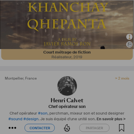
Court métrage de fiction
Réalisateur
,
2019
Montpellier
,
France
> 2 mois
Henri Calvet
Chef opérateur son
Chef opérateur
#
son
, perchman, mixeur son et sound designer
#
sound
#
design
. Je suis équipé d'une unité son.
En savoir plus >
CONTACTER
PARTAGER
CONTACTER
PARTAGER