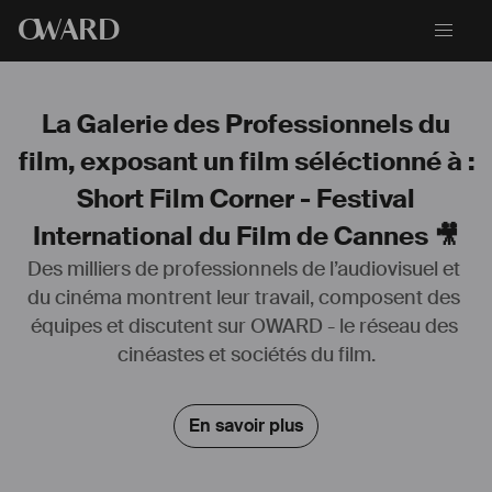
O
WARD
La Galerie des Professionnels du
film, exposant un film séléctionné à :
Short Film Corner - Festival
International du Film de Cannes 🎥
Des milliers de professionnels de l’audiovisuel et 
du cinéma montrent leur travail, composent des 
équipes et discutent sur OWARD - le réseau des 
Diplômé d'une licence en Sound Design en 2020 et d'une formation 
cinéastes et sociétés du film.
de BTS Audiovisuel Option Métiers du Son en 2018.
Je travaille en tant que Chef Opérateur Son, Sound Designer, 
En savoir plus
Opérateur de Prise de Son, Monteur Son et Mixeur sur différents 
types de projets (Courts-Moyens-Métrages, Publicités, 
Documentaires, Interviews,...) les derniers projets de fictions, 
réalisés ces derniers mois, sont en phase de post-production.