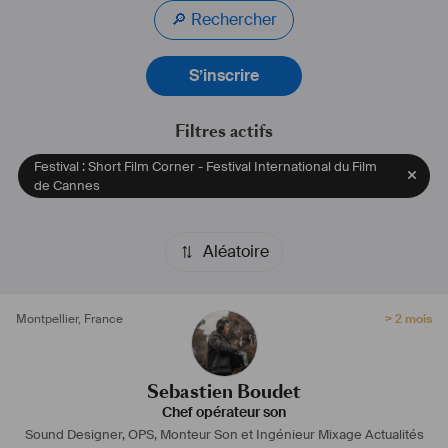
🔎 Rechercher
Je possède mon propre matériel, adéquat pour tout type de prise de 
son.
S’inscrire
Je suis motivé et ouvert à tout type de projets ! N'hésitez pas à me 
contacter ! 
Filtres actifs
#
SebastienBoudet
Festival : Short Film Corner - Festival International du Film
de Cannes
Aléatoire
Montpellier
,
France
> 2 mois
Sebastien Boudet
Chef opérateur son
Sound Designer, OPS, Monteur Son et Ingénieur Mixage
Actualités