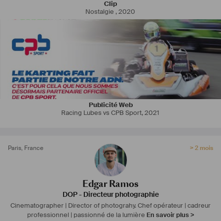
Clip
"Une cloche". In december 2021, I will film as director of 
Nostalgie
,
2020
photography, my first fiction feature film "Sur mon chemin" directed 
by Thierry Obadia and actually I am writing "The last Panama" my 
debut feature film developed by Xanadu Films.
Publicité Web
Racing Lubes vs CPB Sport
,
2021
Paris
,
France
> 2 mois
Edgar Ramos
DOP - Directeur photographie
Cinematographer | Director of photograhy.
Chef opérateur | cadreur
professionnel | passionné de la lumière
En savoir plus >