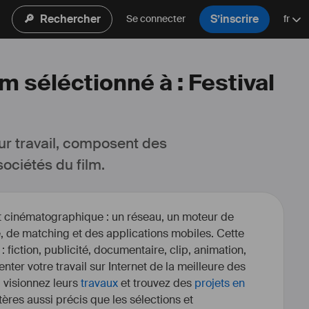
🔎
Rechercher
S’inscrire
Se connecter
fr
m séléctionné à : Festival
ur travail, composent des 
ociétés du film.
et cinématographique : un réseau, un moteur de
, de matching et des applications mobiles. Cette
 : fiction, publicité, documentaire, clip, animation,
enter votre travail sur Internet de la meilleure des
, visionnez leurs
travaux
et trouvez des
projets en
itères aussi précis que les sélections et