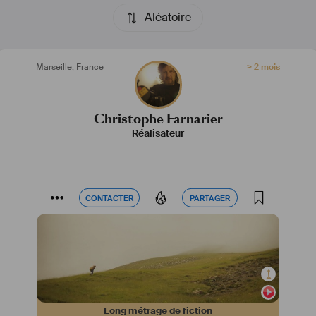
Aléatoire
Marseille
,
France
> 2 mois
Christophe Farnarier
Réalisateur
CONTACTER
PARTAGER
CONTACTER
PARTAGER
Long métrage de fiction