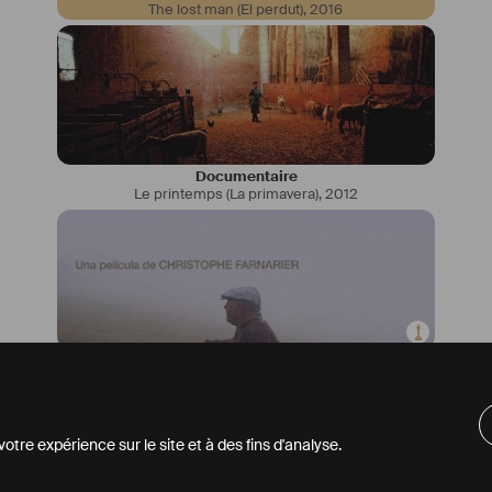
The lost man (El perdut)
,
2016
Documentaire
Le printemps (La primavera)
,
2012
Documentaire
Le rêve (El somni)
,
2008
tre expérience sur le site et à des fins d'analyse.