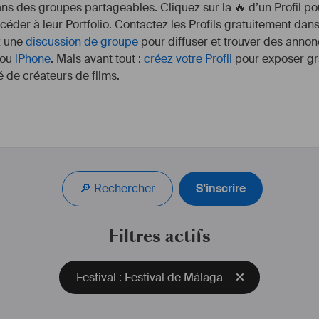
s des groupes partageables. Cliquez sur la 🔥 d’un Profil pou
ccéder à leur Portfolio. Contactez les Profils gratuitement dan
z une
discussion de groupe
pour diffuser et trouver des annon
ou
iPhone
. Mais avant tout :
créez votre Profil
pour exposer gra
 de créateurs de films.
🔎 Rechercher
S’inscrire
Filtres actifs
Festival : Festival de Málaga