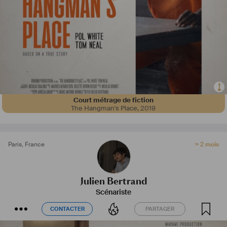
Court métrage de fiction
The Hangman's Place
,
2019
Paris
,
France
> 2 mois
Julien Bertrand
Scénariste
CONTACTER
PARTAGER
CONTACTER
PARTAGER