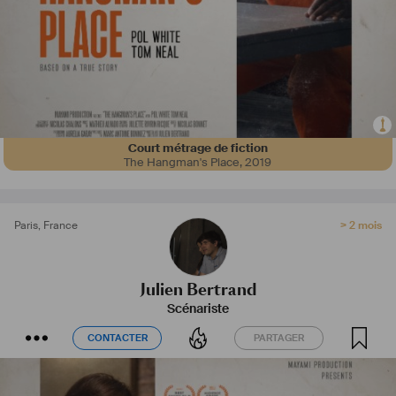
Court métrage de fiction
The Hangman's Place
,
2019
Paris
,
France
> 2 mois
Julien Bertrand
Scénariste
CONTACTER
PARTAGER
CONTACTER
PARTAGER