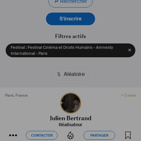
🔎 Rechercher
S’inscrire
Filtres actifs
Festival : Festival Cinéma et Droits Humains - Amnesty
International - Paris
Aléatoire
Paris
,
France
> 2 mois
Julien Bertrand
Réalisateur
CONTACTER
PARTAGER
CONTACTER
PARTAGER