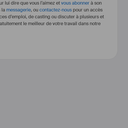
r lui dire que vous l’aimez et
vous abonner
à son
s la
messagerie
, ou
contactez-nous
pour un accès
ces d’emploi, de casting ou discuter à plusieurs et
tuitement le meilleur de votre travail dans notre
cameraman
#
cameraoperator
graphie
 analogique 
#
Pellicule
m
#
numérique
#
arri
#
alexa
#
red
blackmagic
e 
#
tvfilm
#
court
 métrage 
#
série
publicité
#
clip
#
vidéo
#
web
xpérimentale
lairage
#
gaffer
onnage
#
colorist