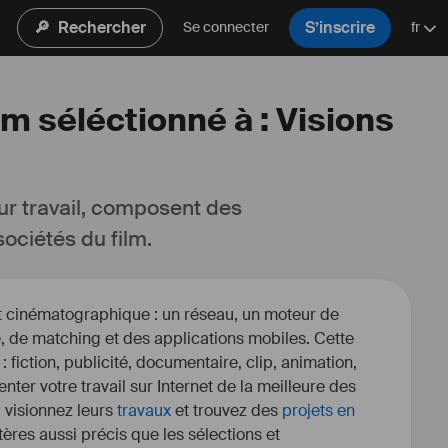
🔎
Rechercher
S’inscrire
Se connecter
fr
lm séléctionné à : Visions
ur travail, composent des 
ociétés du film.
et cinématographique : un réseau, un moteur de
, de matching et des applications mobiles. Cette
 : fiction, publicité, documentaire, clip, animation,
enter votre travail sur Internet de la meilleure des
, visionnez leurs
travaux
et trouvez des
projets en
itères aussi précis que les sélections et