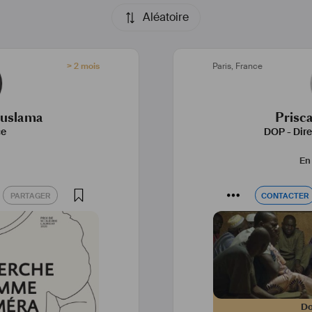
Aléatoire
> 2 mois
Paris
,
France
ouslama
Pris
ce
DOP - Dire
En 
PARTAGER
CONTACTER
PARTAGER
CONTACTER
Do