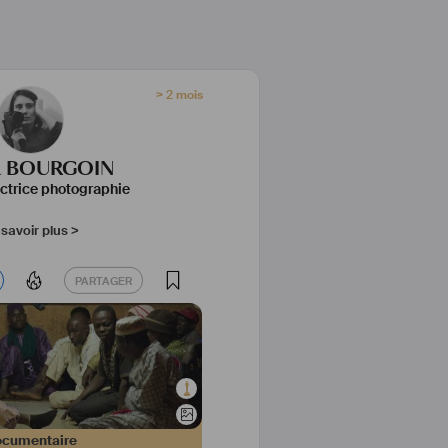
> 2 mois
ca BOURGOIN
ctrice photographie
savoir plus >
PARTAGER
PARTAGER
cumentaire