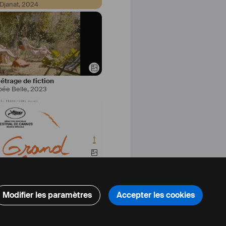
 Djanat
,
2024
trage de fiction
pée Belle
,
2023
cumentaire
rand Bal
,
2018
Modifier les paramètres
Accepter les cookies