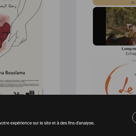
Al
Long mé
Echa
Do
ire
Le G
à la caméra
,
2019
tre expérience sur le site et à des fins d'analyse.