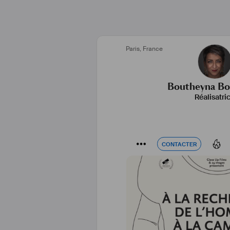
Paris
,
France
Boutheyna B
Réalisatri
CONTACTER
CONTACTER