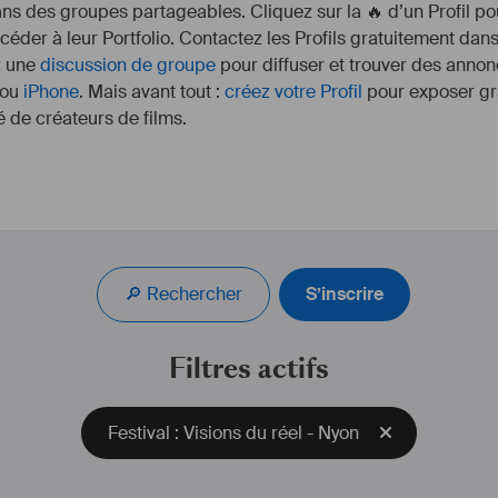
s des groupes partageables. Cliquez sur la 🔥 d’un Profil pou
ccéder à leur Portfolio. Contactez les Profils gratuitement dan
z une
discussion de groupe
pour diffuser et trouver des annon
ou
iPhone
. Mais avant tout :
créez votre Profil
pour exposer gra
 de créateurs de films.
#
cinematographer
#
#
caméra
#
cinémato
#
35mm
#
16mm
#
S8m
🔎 Rechercher
S’inscrire
#
#
fiction
#
long
 métrag
#
documentaire
#
Filtres actifs
#
e
#
éc
#
étal
Festival : Visions du réel - Nyon