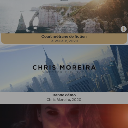
Court métrage de fiction
Je suis diplômé d'un master en production et distribution de films 
Le Veilleur
,
2020
depuis 2020. J'ai ensuite ouvert mon statut d'intermittent en 2021. Je 
travaille désormais sur des postes en production et régie pour des 
projets de fictions, pub et clips. 
Lien LinkedIn : 
https://www.linkedin.com/in/terence-besson-
353433158/
Lien IMDB : 
https://www.imdb.com/name/nm8763276/?language=fr-
fr
En 2025 je créé ma société de régie en Haute-Savoie dans le but 
Bande démo
d'accueillir et d'assurer la logistique des tournages sur ce territoire.
Chris Moreira
,
2020
J'auto-produis également des court-métrage de fictions, destinés à 
des candidatures aux festivals.
Passionné par l'image, je réalise et monte avec mon propre matériel, 