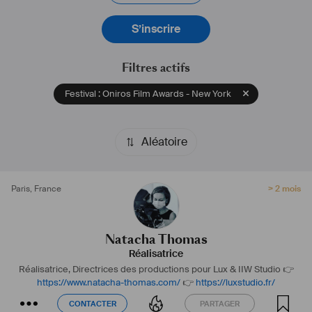
S’inscrire
Filtres actifs
Festival : Oniros Film Awards - New York
Aléatoire
Paris
,
France
> 2 mois
Natacha Thomas
Réalisatrice
Réalisatrice, Directrices des productions pour Lux & IIW Studio
👉
https://www.natacha-thomas.com/
👉
https://luxstudio.fr/
CONTACTER
PARTAGER
CONTACTER
PARTAGER