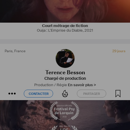
plusieurs vidéos en tous genres : clips musicaux, sport, lifestyle...
Lien Vimeo : 
https://vimeo.com/terencebuser30407571
Court métrage de fiction
Ouija : L'Emprise du Diable
,
2021
Paris
,
France
29 jours
Terence Besson
Chargé de production
Production / Régie
En savoir plus >
CONTACTER
PARTAGER
CONTACTER
PARTAGER