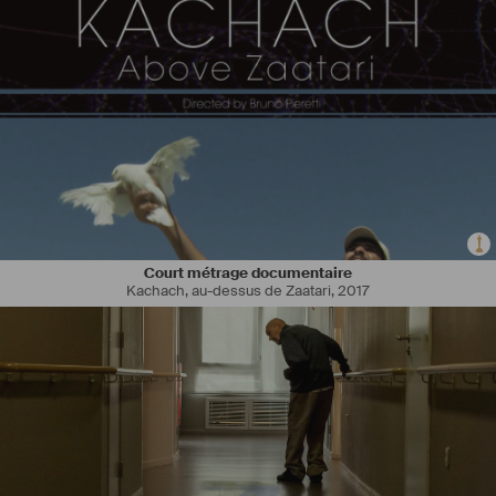
Diplômée de l'ESRA Paris, option 
#
réalisation
#
cinéma
 en 2015. 
Je réalise mon premier 
#
court
-métrage en 2018 avec la production 
De l’autre Côté du Périph’. 
Actuellement, je suis en postproduction d'un mockumentaire : la 
NRL, pré-acheté par Canal + Réunion et parallèlement je travail sur 
mon prochain court-métrage : La Baleine, un court fantastique de 24 
minutes qui se déroule à l’île de la 
#
Réunion
, dont je suis originaire. 
Le projet a obtenu l'aide à l'écriture de la Région Réunion.  
Court métrage documentaire
Kachach, au-dessus de Zaatari
,
2017
Logiciels : Adobe Premiere / Da Vinci Resolve / Illustrator / InDesign 
/ Photoshop / Final Draft. 
Je suis intéressée par toutes collaborations sur des clips, pubs, 
fictions ...