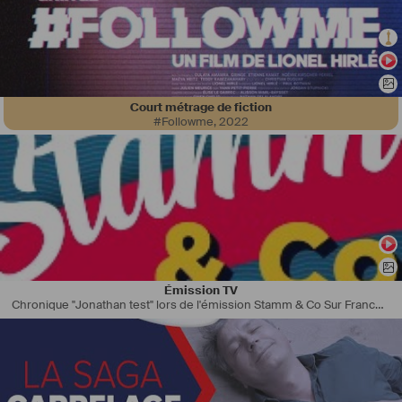
Court métrage de fiction
#Followme
,
2022
#
scénariste
#
réalisateur
Émission TV
Chronique "Jonathan test" lors de l'émission Stamm & Co Sur France 3 Grand EST