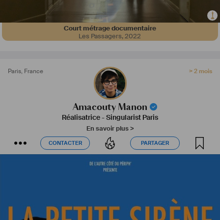
Court métrage documentaire
Les Passagers
,
2022
Paris
,
France
> 2 mois
Amacouty Manon
Réalisatrice
-
Singularist Paris
En savoir plus >
CONTACTER
PARTAGER
CONTACTER
PARTAGER