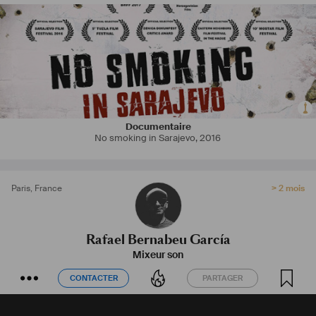
Documentaire
No smoking in Sarajevo
,
2016
Paris
,
France
> 2 mois
Rafael Bernabeu García
Mixeur son
CONTACTER
PARTAGER
CONTACTER
PARTAGER