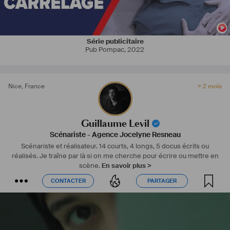
Série publicitaire
Pub Pompac
,
2022
Nice
,
France
> 2 mois
Guillaume Levil
Scénariste
-
Agence Jocelyne Resneau
Scénariste et réalisateur. 14 courts, 4 longs, 5 docus écrits ou
réalisés. Je traîne par là si on me cherche pour écrire ou mettre en
scène.
En savoir plus >
CONTACTER
PARTAGER
CONTACTER
PARTAGER