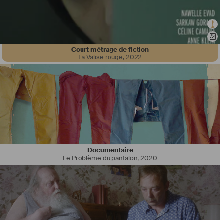
Court métrage de fiction
La Valise rouge
,
2022
Après un premier documentaire court multi-primé en 2017, dans les 
camps de réfugiés de Jordanie, mon second documentaire, sur 
Alzheimer, sort cet automne 2021. Je vais ensuite réaliser ma 
première fiction dès cet hiver.
Mes deux premiers films ont été sélectionnés dans des festivals 
prestigieux (catégorie 1 du CNC, MM50, TOP 100 films festivals du 
monde) à l'étranger (Austin Film Festival, Heartland Film Festival, 
Cleveland Film Festival ...) comme en France (Escales 
Documentaire
Documentaires, Traces de Vie de Clermont-Ferrand, etc).
Le Problème du pantalon
,
2020
#
moyenorient
#
orient
#
guerre
#
syrie
#
refugies
#
alzheimer
#
docu
#
fiction
#
shortfilm
#
courtmétrage