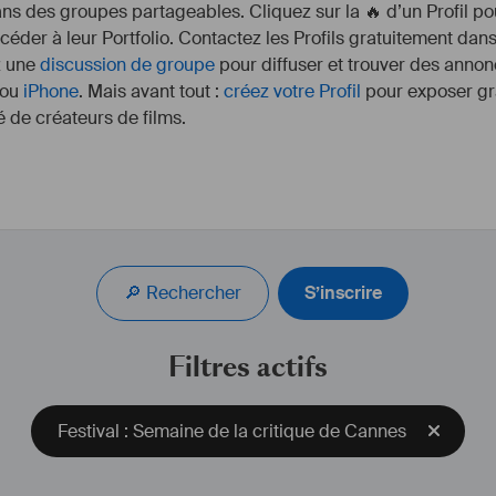
s des groupes partageables. Cliquez sur la 🔥 d’un Profil pou
ccéder à leur Portfolio. Contactez les Profils gratuitement dan
z une
discussion de groupe
pour diffuser et trouver des annon
ou
iPhone
. Mais avant tout :
créez votre Profil
pour exposer gra
 de créateurs de films.
ultifaceted 
#
musician
🔎 Rechercher
S’inscrire
er who played in major 
nds
, 
#
composer
 who 
than 20 documentaries 
Filtres actifs
ational
#
Geographic
 / 
 etc ...) as a 
#
music
#
art
 who created and composed original 
Festival : Semaine de la critique de Cannes
al
#
media
#
content
, 
pecial 
#
events
 and 
ces
. 