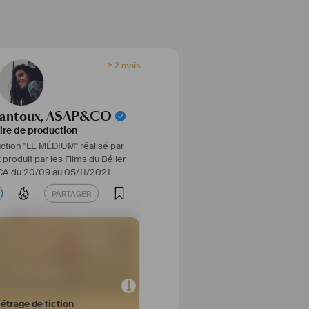
> 2 mois
hantoux, ASAP&CO
ire de production
ction "LE MÉDIUM" réalisé par
roduit par les Films du Bélier
A du 20/09 au 05/11/2021
PARTAGER
PARTAGER
trage de fiction