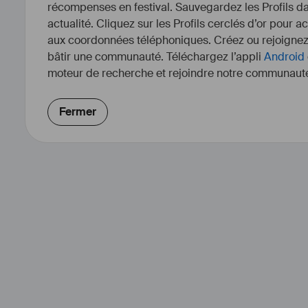
récompenses en festival. Sauvegardez les Profils dan
actualité. Cliquez sur les Profils cerclés d’or pour a
aux coordonnées téléphoniques. Créez ou rejoigne
bâtir une communauté. Téléchargez l’appli
Android
moteur de recherche et rejoindre notre communauté
Fermer
Serge Leonardi is a special and m
based in P#aris As 
#
guitar
 play
venues with international 
#
ba
created original music for more 
broadcast around the world ( 
#
N
#
Canal
+ / 
#
Discovery
 / 
#
Planete
+
#
director
#
soundtracks
 for 
#
films
, 
#
soci
#
advertising
, 
#
animation
, s
#
performan