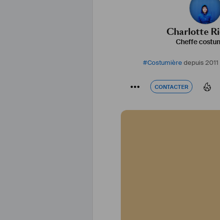
Charlotte R
Cheffe costu
#
Costumière
depuis 2011
CONTACTER
CONTACTER