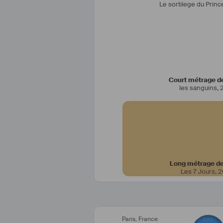
Le sortilege du Princ
Costumière  depuis 2011, Après a
théâtre et l’opéra je reviens à m
Court métrage de
les sanguins
,
Je travaille en tant que cheffe cos
il m'arrive aussi d'assister aussi
que costumière sur leurs créatio
effectuant ensuite le plateau to
Long métrage de
Les 7 Jours
,
2
Paris
,
France