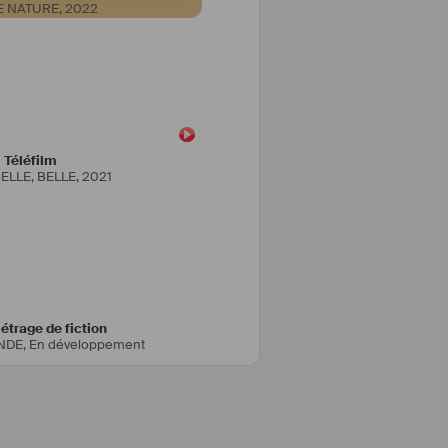
E NATURE
,
2022
Téléfilm
BELLE, BELLE
,
2021
trage de fiction
ANDE
,
En développement