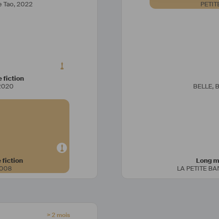
e Tao
,
2022
PETIT
voir travaillé pour le 
es 1er amours au cinéma.
 fiction
2020
BELLE, 
tumière, selon le projet 
 les costumiers en tant 
ns et préparations, en 
ut au long du tournage.
 fiction
Long mé
008
LA PETITE B
> 2 mois