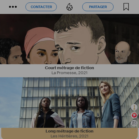
CONTACTER
PARTAGER
CONTACTER
PARTAGER
Court métrage de fiction
La Promesse
,
2021
À venir
Long métrage de fiction
Les Héritières
,
2021