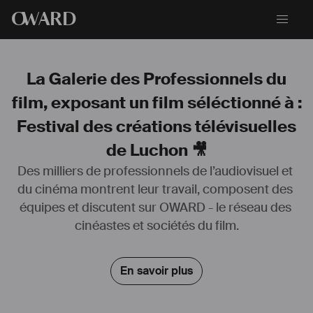
O
WARD
La Galerie des Professionnels du
film, exposant un film séléctionné à :
Festival des créations télévisuelles
de Luchon 🎥
Des milliers de professionnels de l’audiovisuel et 
du cinéma montrent leur travail, composent des 
Ayant débuté sur des plateaux de petits festivals, puis monté à Paris 
équipes et discutent sur OWARD - le réseau des 
pour le poste de technicien d'exploitation en boîte de location, 
devenu responsable en très peu de temps, je me suis forgé un gros 
cinéastes et sociétés du film.
bagage technique. 
J'enchaine des piges de technicien supérieur à la radio, j'ai fait un 
court séjour dans un auditorium pour mixer les bandes-annonces de 
En savoir plus
France4 & France5. Et aimant par dessous tout le 
#
plateau
 fiction je 
perche en premier ou second selon les projets 
#
séries
#
films