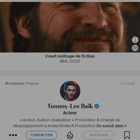
Court métrage de fiction
MIA
,
2020
Montpellier
,
France
> 2 mois
Tommy-Lee Baïk
Acteur
• Acteur, Auteur-réalisateur
• Producteur & Chargé de
développement à AnderAnderA Production
En savoir plus >
CONTACTER
PARTAGER
CONTACTER
PARTAGER