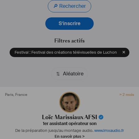
J'assure le temps d'un projet la bonne qualité de l'enregistrement 
🔎 Rechercher
sonore :
Clients : 
S’inscrire
•
#
Bricoman
•
#
Jameson
• 
#
Zadig
&Voltaire
Filtres actifs
• 
#
AirFrance
• 
#
Condé
 Nast
Festival : Festival des créations télévisuelles de Luchon
• 
#
Séphora
• 
#
Gang
 Films
• 
#
Juliette
 has a gun
• 
#
Incognita
 Films
Aléatoire
• 
#
Darphin
 Paris
•
#
ProdigiousContent
•
#
All
-In Academy
Paris
,
France
> 2 mois
•
#
Louboutin
•
#
RBCDesign
...
Loïc Marissiaux AFSI
1er assistant opérateur son
De la préparation jusqu'au montage audio.
www.lmxaudio.fr
En savoir plus >