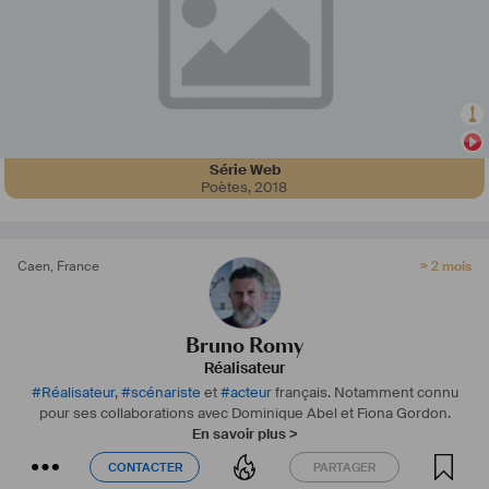
Série Web
Poètes
,
2018
Caen
,
France
> 2 mois
Bruno Romy
Réalisateur
#
Réalisateur
,
#
scénariste
et
#
acteur
français.
Notamment connu
pour ses collaborations avec Dominique Abel et Fiona Gordon.
En savoir plus >
CONTACTER
PARTAGER
CONTACTER
PARTAGER