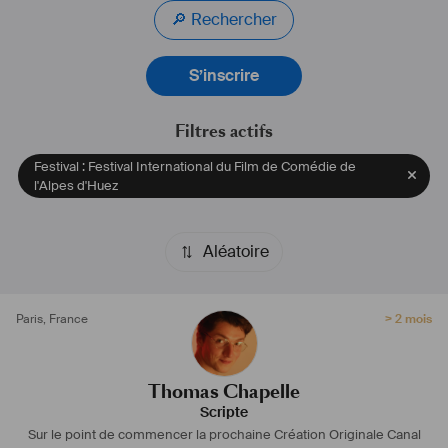
de mauvaises surprises lorsqu'il arrive au montage, qu'il ait bien le 
🔎 Rechercher
film qu'il veut. 
S’inscrire
Filtres actifs
Festival : Festival International du Film de Comédie de
l'Alpes d'Huez
Aléatoire
Paris
,
France
> 2 mois
Thomas Chapelle
Scripte
Sur le point de commencer la prochaine Création Originale Canal