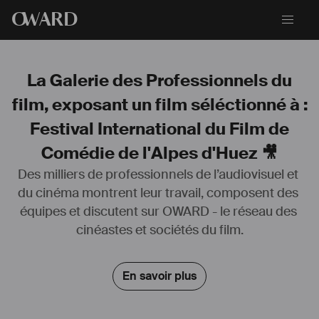
O
WARD
La Galerie des Professionnels du
film, exposant un film séléctionné à :
Festival International du Film de
Comédie de l'Alpes d'Huez 🎥
Des milliers de professionnels de l’audiovisuel et 
du cinéma montrent leur travail, composent des 
J'ai appris le métier sur les plateaux d'Envole Moi et du Trésor du Petit 
équipes et discutent sur OWARD - le réseau des 
Nicolas en travaillant avec Chantal Pernecker, Lucie Truffaut et Céline 
cinéastes et sociétés du film.
Savoldelli.
Pour moi, être scripte, c'est être le  représentant du montage sur le 
plateau, c'est à dire réfléchir à l'échelle du film et de l'histoire dans 
En savoir plus
son ensemble et non à l'échelle du plan seul, plus que "voir si c'est 
raccord", c'est se demander "est-ce que c'est montable ?" et "Est-ce 
que l'émotion et le jeu sont là ?".
Je suis l'allié numéro 1 du réalisateur et je fais en sorte qu'il n'ait pas 