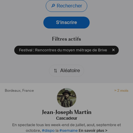
🔎 Rechercher
S’inscrire
Filtres actifs
Festival : Rencontres du moyen métrage de Brive
Aléatoire
Bordeaux
,
France
> 2 mois
Jean-Joseph Martin
Cascadeur
En spectacle tous les week-end de juillet, aout, septembre et
octobre,
#
dispo
la
#
semaine
En savoir plus >