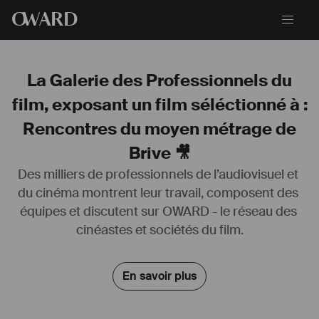
O
WARD
La Galerie des Professionnels du
film, exposant un film séléctionné à :
Rencontres du moyen métrage de
Brive 🎥
Des milliers de professionnels de l’audiovisuel et 
du cinéma montrent leur travail, composent des 
Formation au Campus Univers Cascade/3 ans de 
équipes et discutent sur OWARD - le réseau des 
théâtre/Professionnel du Spectacle vivant depuis 4 ans
Comédien d' 
#
Action
/ 
#
Cascadeur
 / 
#
Comédien
/ 
#
Chorégraphe
 de 
cinéastes et sociétés du film.
#
Combat
(jeu devant la caméra, 
#
combat
, 
#
chute
, chute d'escalier, 
#
torche
humaine, descente en 
#
rappel
, technique d'intervention de la 
En savoir plus
#
police
, maniement d' 
#
arme
, 
#
escrime
 médiéval, percu voiture, 
coaching, conseil, 
#
réglage
#
cascade
...)