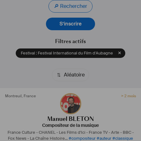
🔎 Rechercher
Diffusions TV, émissions, documentaires
Arte, France TV, BBC, Rai, ZDF, Fox...
S’inscrire
Festival International du Film de Marseille (ex Aubagne)
Festival Des Notes et des Toiles
Filtres actifs
https://pro.imdb.com/name/nm8099986?s=00bffa58-cfb1-053e-
2106-752c62099ed9&site_preference=normal
Festival : Festival International du Film d'Aubagne
manuelbleton.com
#
compositeur
#
composer
#
documentaire
#
fiction
#
musique
#
musician
#
music
#
festival
#
cinéma
#
movie
#
orchestral
#
electro
Aléatoire
#
score
#
production
#
publishing
#
éditions
#
meilleuremusique
#
bestmusic
#
bandeoriginale
#
documentary
#
docufiction
#
orchestralmusic
#
musiqueorchestrale
#
b
.o 
#
bandeoriginaledefilm
Montreuil
,
France
> 2 mois
Manuel BLETON
Compositeur de la musique
France Culture - CHANEL - Les Films d'Ici - France TV - Arte - BBC -
Fox News - La Chaîne Histoire...
#
compositeur
#
auteur
#
classique