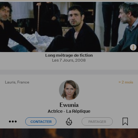
Long métrage de fiction
Les 7 Jours
,
2008
Lauris
,
France
> 2 mois
Ewunia
Actrice
-
La Réplique
CONTACTER
PARTAGER
CONTACTER
PARTAGER