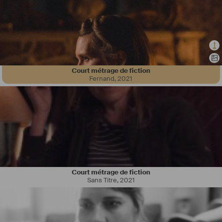
Court métrage de fiction
Fernand
,
2021
Je suis représenté par Amandine Raiteux de l'agence Yoann de 
Birague et je suis actuellement au théâtre avec Edouard Baer dans le 
journal de Paris. 
Octobre 2023 : Sortie du long métrage Gueules Noires réalisé par 
Mathieu Turi. Rôle de la créature 
Court métrage de fiction
Sans Titre
,
2021