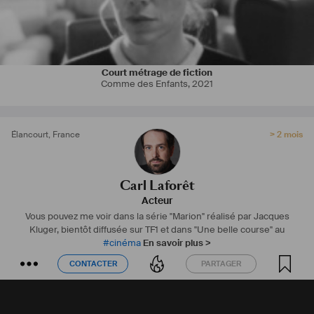
Court métrage de fiction
Comme des Enfants
,
2021
Élancourt
,
France
> 2 mois
Carl Laforêt
Acteur
Vous pouvez me voir dans la série "Marion" réalisé par Jacques
Kluger, bientôt diffusée sur TF1 et dans "Une belle course" au
#
cinéma
En savoir plus >
CONTACTER
PARTAGER
CONTACTER
PARTAGER