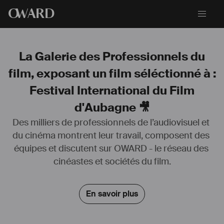
O
WARD
La Galerie des Professionnels du
film, exposant un film séléctionné à :
Festival International du Film
d'Aubagne 🎥
Des milliers de professionnels de l’audiovisuel et 
du cinéma montrent leur travail, composent des 
équipes et discutent sur OWARD - le réseau des 
Bandes originales:
A Quoi Pense Madame Manet -  Hervé Le Roux (Les Films 
cinéastes et sociétés du film.
d'ici/Musée d'Orsay)
Rocambolesque - Loïc Nicoloff (Les films d'Avalon, France 3)
Le Grand Partage - Jakob Schlüpmann (Les Films d'ici/La Chaine 
En savoir plus
Histoire)
13 Ans - Rudi Rosenberg (CM)
Petrouchka - Mélodie Grumberg (CM)