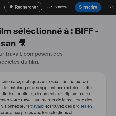
🔎
Rechercher
S’inscrire
Se connecter
fr
lm séléctionné à : BIFF -
usan 🎥
ur travail, composent des 
ociétés du film.
et cinématographique : un réseau, un moteur de
, de matching et des applications mobiles. Cette
 : fiction, publicité, documentaire, clip, animation,
enter votre travail sur Internet de la meilleure des
, visionnez leurs
travaux
et trouvez des
projets en
itères aussi précis que les sélections et