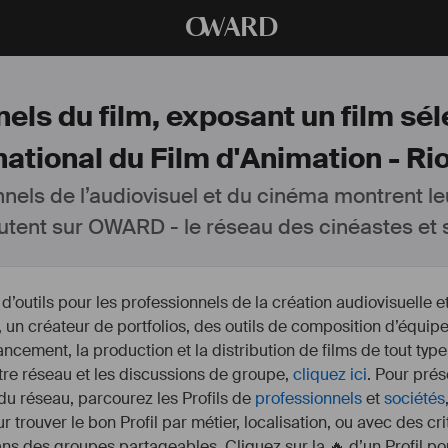
O
WARD
els du film, exposant un film sé
national du Film d'Animation - Ri
nnels de l’audiovisuel et du cinéma montrent le
utent sur OWARD - le réseau des cinéastes et s
outils pour les professionnels de la création audiovisuelle 
un créateur de portfolios, des outils de composition d’équipe
nancement, la production et la distribution de films de tout type
otre réseau et les discussions de groupe,
cliquez ici
. Pour prés
 du réseau, parcourez les Profils de
professionnels
et
sociétés
r trouver le bon Profil par métier, localisation, ou avec des cr
s des groupes partageables. Cliquez sur la 🔥 d’un Profil pou