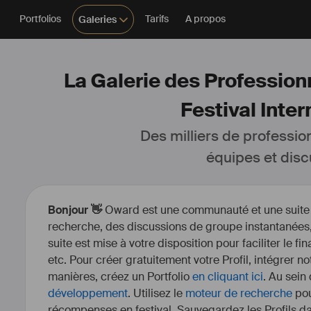
Portfolios
Tarifs
A propos
Galeries
La Galerie des Professionn
Festival Inter
Des milliers de professio
équipes et disc
Bonjour 👋
Oward est une communauté et une suite d’
recherche, des discussions de groupe instantanées, 
suite est mise à votre disposition pour faciliter le fi
etc. Pour créer gratuitement votre Profil, intégrer n
manières, créez un Portfolio
en cliquant ici
. Au sein
développement
. Utilisez le
moteur de recherche
pou
récompenses en festival. Sauvegardez les Profils dan