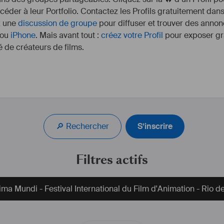
ccéder à leur Portfolio. Contactez les Profils gratuitement dan
z une
discussion de groupe
pour diffuser et trouver des annon
ou
iPhone
. Mais avant tout :
créez votre Profil
pour exposer gra
 de créateurs de films.
www.nicolastiteux.com
https://youtu.be/P2nThYAWOBk
🔎 Rechercher
S’inscrire
#
sound
#
design
#
sounddesign
#
mixeur
#
son
#
compositeur
#
musique
#
films
#
publicité
#
documentaire
#
jeuvidéo
#
animation
Filtres actifs
nima Mundi - Festival International du Film d'Animation - Rio d