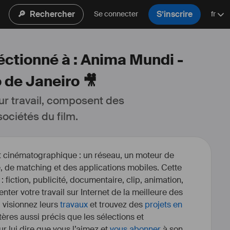
🔎
Rechercher
S’inscrire
Se connecter
fr
léctionné à : Anima Mundi -
o de Janeiro 🎥
ur travail, composent des 
ociétés du film.
et cinématographique : un réseau, un moteur de
, de matching et des applications mobiles. Cette
 : fiction, publicité, documentaire, clip, animation,
enter votre travail sur Internet de la meilleure des
, visionnez leurs
travaux
et trouvez des
projets en
itères aussi précis que les sélections et
r lui dire que vous l’aimez et
vous abonner
à son