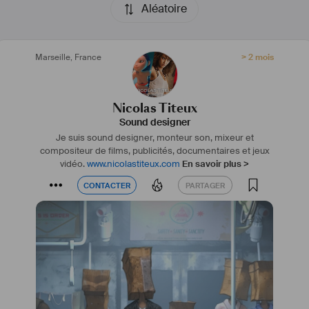
Aléatoire
Marseille
,
France
> 2 mois
Nicolas Titeux
Sound designer
Je suis sound designer, monteur son, mixeur et
compositeur de films, publicités, documentaires et jeux
vidéo.
www.nicolastiteux.com
En savoir plus >
CONTACTER
PARTAGER
CONTACTER
PARTAGER