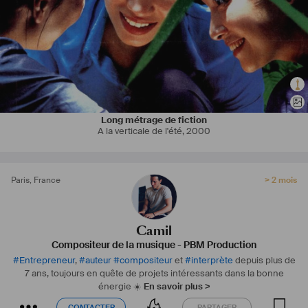
Voici des liens pour découvrir mon travail ainsi que mes 
coordonnées : 
www.pbmprod.com
www.insgtagram.com/camil.kanouni
https://www.thesoulkillers.com/bio-ck
Mail : 
cksmusicprod@gmail.com
Tel : +33615 39 19 53
Long métrage de fiction
A la verticale de l'été
,
2000
#
Compositeur
#
Musicproducer
#
Ingéson
#
Musicien
#
Multiinstrumentiste
#
Songwriter
#
Musiquedefilm
Paris
,
France
> 2 mois
Camil
Compositeur de la musique
-
PBM Production
#
Entrepreneur
,
#
auteur
#
compositeur
et
#
interprète
depuis plus de
7 ans, toujours en quête de projets intéressants dans la bonne
énergie ☀️
En savoir plus >
CONTACTER
PARTAGER
CONTACTER
PARTAGER