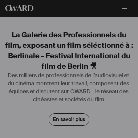
O
WARD
La Galerie des Professionnels du
film, exposant un film séléctionné à :
Berlinale - Festival International du
film de Berlin 🎥
Des milliers de professionnels de l’audiovisuel et 
Formation
du cinéma montrent leur travail, composent des 
2017
équipes et discutent sur OWARD - le réseau des 
GRETA La Martinière, Lyon
Infographiste Metteur en page
cinéastes et sociétés du film.
1984 - 1986
Ecole Supérieure des Etudes Cinématographique
En savoir plus
Paris / Diplôme de l’école ESEC
1982 - 1984