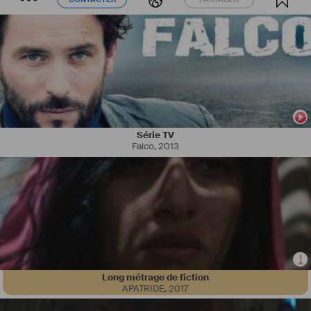
Série TV
Falco
,
2013
Long métrage de fiction
APATRIDE
,
2017