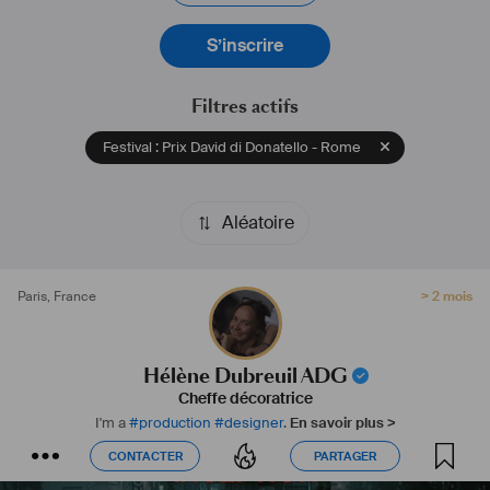
S’inscrire
Filtres actifs
Festival : Prix David di Donatello - Rome
Aléatoire
Paris
,
France
> 2 mois
Hélène Dubreuil ADG
Cheffe décoratrice
I'm a
#
production
#
designer
.
En savoir plus >
CONTACTER
PARTAGER
CONTACTER
PARTAGER