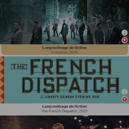
Long métrage de fiction
Inception
,
2010
Long métrage de fiction
The French Dispatch
,
2021