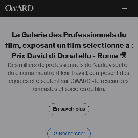
O
WARD
La Galerie des Professionnels du
film, exposant un film séléctionné à :
Prix David di Donatello - Rome 🎥
Des milliers de professionnels de l’audiovisuel et 
I can also organize with the same passion as for movies,
du cinéma montrent leur travail, composent des 
musical shows, advertising, or fashion photos.
équipes et discutent sur OWARD - le réseau des 
I had the privilege to be 
#
nominated
 at the 
#
ART
#
DIRECTOR
cinéastes et sociétés du film.
#
GUILD
 in 2009, as a 
#
set
#
decorator
 for the french part of the Nora 
Ephron film "Julie & Julia".
in 2011 at the ACADEMY AWARDS of MERIT, in best ART DIRECTION, 
En savoir plus
for the Woody Allen movie "Midnight in Paris".
For the past 20 years, I have worked on over 25 feature films in 
#
France
, from 
#
UK
 and 
#
United
#
States
. 
🔎 Rechercher