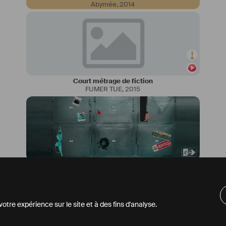
Abymée
,
2014
Court métrage de fiction
FUMER TUE
,
2015
Série TV
Morgue Palace
,
En développement
tre expérience sur le site et à des fins d'analyse.