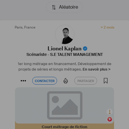
Aléatoire
Paris
,
France
> 2 mois
Lionel Kaplan
Scénariste
-
S.E TALENT MANAGEMENT
1er long métrage en financement.
Développement de
projets de séries et longs métrages.
En savoir plus >
CONTACTER
PARTAGER
CONTACTER
PARTAGER
Court métrage de fiction