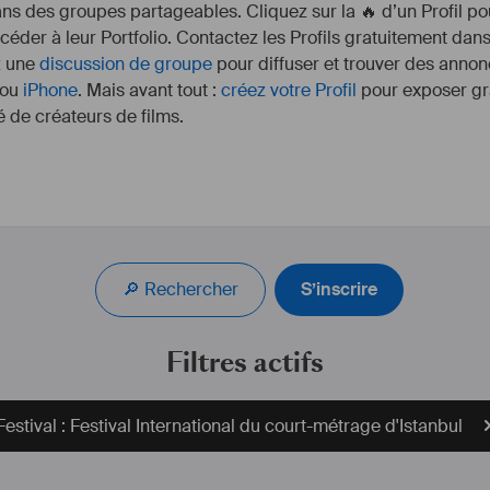
s des groupes partageables. Cliquez sur la 🔥 d’un Profil pou
ccéder à leur Portfolio. Contactez les Profils gratuitement dan
z une
discussion de groupe
pour diffuser et trouver des annon
ou
iPhone
. Mais avant tout :
créez votre Profil
pour exposer gra
 de créateurs de films.
Lauréat du Prix Beaumarchais S.A.C.D (Long métrage)
Lauréat du Fond Série 
S.AC
.D / France TV
Lauréat du Prix Altermedia (Long métrage)
🔎 Rechercher
S’inscrire
Filtres actifs
Festival : Festival International du court-métrage d'Istanbul