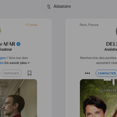
Aléatoire
> 2 mois
Paris
,
France
ar AFAR
DELL
lisateur
Assista
ages
/
1ère sur des
Recherche des postes 
bs
En savoir plus >
assistant réa
PARTAGER
CONTACTER
PARTAGER
CONTACTER