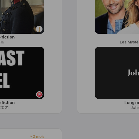
 fiction
19
Les Mystè
Jo
 fiction
Long mé
2021
Joh
> 2 mois