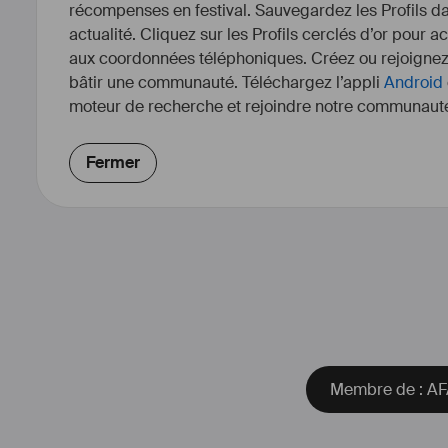
récompenses en festival. Sauvegardez les Profils dan
actualité. Cliquez sur les Profils cerclés d’or pour a
aux coordonnées téléphoniques. Créez ou rejoigne
bâtir une communauté. Téléchargez l’appli
Android
moteur de recherche et rejoindre notre communauté
Fermer
https://www.afar-fictio
page=profil_membr
Membre de : AFA