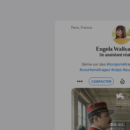
Paris
,
France
Engela Waliy
3e assistant réa
3ème sur des
#
longsmétr
#
courtsmétrages
#
clips
#
pu
CONTACTER
CONTACTER