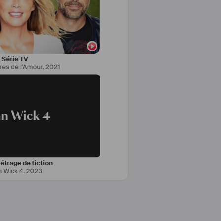
Série TV
res de l'Amour
,
2021
hn Wick 4
trage de fiction
n Wick 4
,
2023