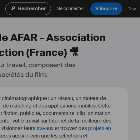
🔎
Rechercher
S’inscrire
Se connecter
fr
de AFAR - Association
tion (France) 🎥
ur travail, composent des 
ociétés du film.
et cinématographique : un réseau, un moteur de
, de matching et des applications mobiles. Cette
 : fiction, publicité, documentaire, clip, animation,
enter votre travail sur Internet de la meilleure des
, visionnez leurs
travaux
et trouvez des
projets en
itères aussi précis que les sélections et