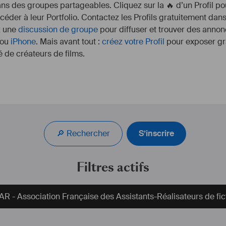
s des groupes partageables. Cliquez sur la 🔥 d’un Profil pou
ccéder à leur Portfolio. Contactez les Profils gratuitement dan
z une
discussion de groupe
pour diffuser et trouver des annon
ou
iPhone
. Mais avant tout :
créez votre Profil
pour exposer gra
 de créateurs de films.
n.com/spip.php?
Titulaire d'un Master 1 
e&idm=197
audiovisuelle, mes exp
permis de développer
🔎 Rechercher
S’inscrire
l'audiovisuelle et dan
France, comme à l'étr
savoir-faire au service 
Filtres actifs
R - Association Française des Assistants-Réalisateurs de fict