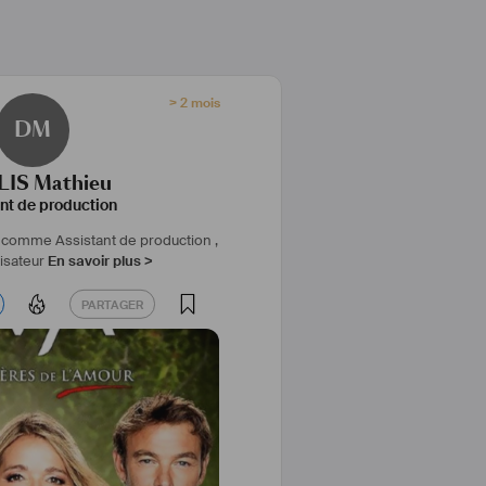
> 2 mois
DM
IS Mathieu
nt de production
comme Assistant de production ,
lisateur
En savoir plus >
PARTAGER
PARTAGER