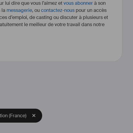
r lui dire que vous l’aimez et
vous abonner
à son
s la
messagerie
, ou
contactez-nous
pour un accès
ces d’emploi, de casting ou discuter à plusieurs et
tuitement le meilleur de votre travail dans notre
assistant réalisateur & production 
ériences professionnelles m'ont 
 une certaine polyvalence dans 
s l'organisation d'événements en 
anger...Je souhaite mettre mon 
d'une société de production à Paris 
. 
ion (France)