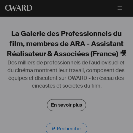
O
WARD
La Galerie des Professionnels du
film, membres de ARA - Assistant
Réalisateur & Associées (France) 🎥
Des milliers de professionnels de l’audiovisuel et 
du cinéma montrent leur travail, composent des 
équipes et discutent sur OWARD - le réseau des 
Après une dizaine d'années en entreprise comme chef de projet, j'ai 
cinéastes et sociétés du film.
pris un virage à 180° pour devenir assistante à la réalisation de fiction.
Depuis 2019, j'ai travaillé en tant que seconde puis première 
assistante mise en scène sur une dizaine de court-métrages, pub ou 
En savoir plus
clip. 
J'ai également travaillé sur une demi-douzaine de long métrages en 
tant que 3ème assistante mise en scène en charge de la figuration, 
Repéreuse, Assistante casting figuration, sans compter les renforts 
mise en scène. 
🔎 Rechercher