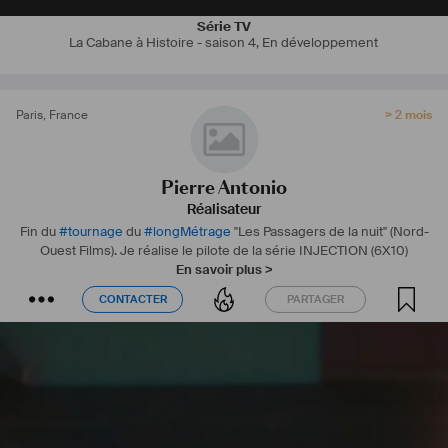
Série TV
La Cabane à Histoire - saison 4
,
En développement
Paris
,
France
> 2 mois
Pierre Antonio
Réalisateur
Fin du
#
tournage
du
#
longMétrage
"Les Passagers de la nuit" (Nord-
Ouest Films). Je réalise le pilote de la série INJECTION (6X10)
En savoir plus >
CONTACTER
PARTAGER
CONTACTER
PARTAGER