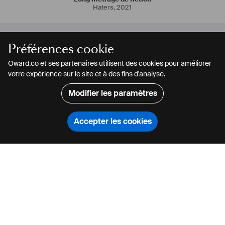
Haters
,
2021
Vannes
,
France
> 2 mois
Préférences cookie
Oward.co et ses partenaires utilisent des cookies pour améliorer
votre expérience sur le site et à des fins d'analyse.
Alexis Dubost
1er assistant réalisateur
Modifier les paramètres
En
#
préparation
pour un nouveau
#
docufiction
pour
#
France
3,
produit par
#
Brainworks
.
Accepter les cookies
CONTACTER
PARTAGER
CONTACTER
PARTAGER
Rechercher