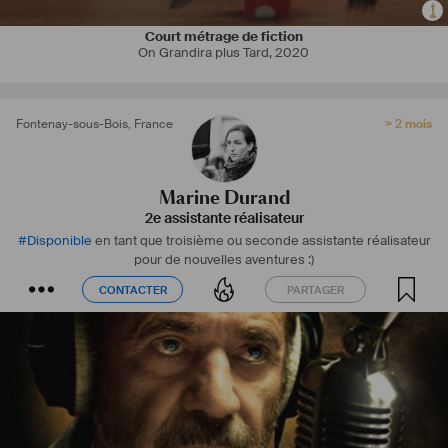
Court métrage de fiction
On Grandira plus Tard
,
2020
Fontenay-sous-Bois
,
France
> 2 mois
Marine Durand
2e assistante réalisateur
#
Disponible
en tant que troisième ou seconde assistante réalisateur
pour de nouvelles aventures :)
CONTACTER
PARTAGER
CONTACTER
PARTAGER