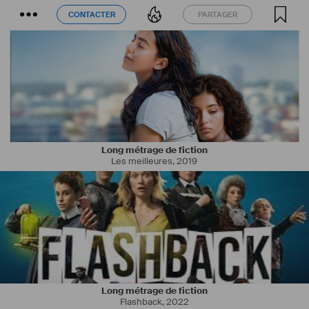
CONTACTER
PARTAGER
CONTACTER
PARTAGER
Long métrage de fiction
Les meilleures
,
2019
Long métrage de fiction
Flashback
,
2022