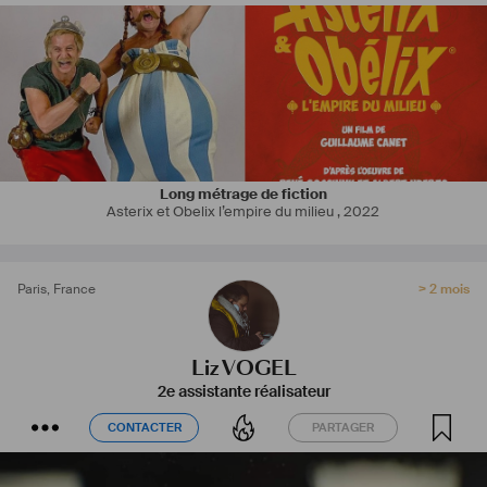
Long métrage de fiction
Asterix et Obelix l’empire du milieu
,
2022
Paris
,
France
> 2 mois
Liz VOGEL
2e assistante réalisateur
CONTACTER
PARTAGER
CONTACTER
PARTAGER