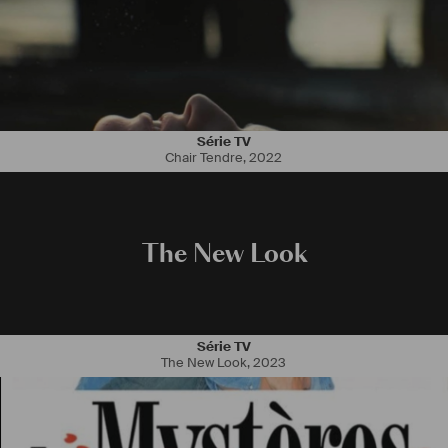
Série TV
Chair Tendre
,
2022
The New Look
Série TV
The New Look
,
2023