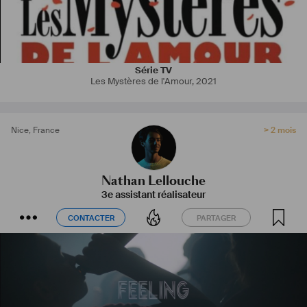
Série TV
Les Mystères de l'Amour
,
2021
Nice
,
France
> 2 mois
Nathan Lellouche
3e assistant réalisateur
CONTACTER
PARTAGER
CONTACTER
PARTAGER