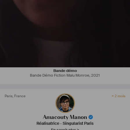
Logiciels : Adobe Premiere / Da Vinci Resolve / Illustrator / InDesign 
/ Photoshop / Final Draft. 
Je suis intéressée par toutes collaborations sur des clips, pubs, 
fictions ...
Bande démo
Bande Démo Fiction Malu Monroe
,
2021
Paris
,
France
> 2 mois
Amacouty Manon
Réalisatrice
-
Singularist Paris
En savoir plus >