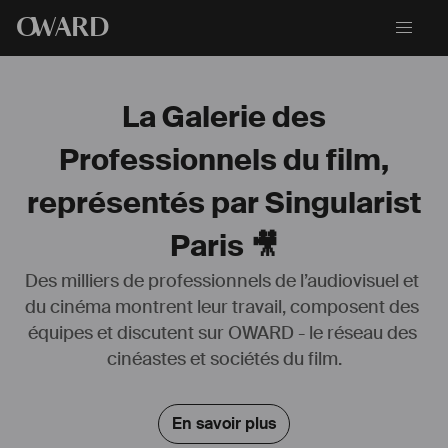
O
WARD
La Galerie des
Professionnels du film,
représentés par Singularist
Paris 🎥
Des milliers de professionnels de l’audiovisuel et 
du cinéma montrent leur travail, composent des 
Malu Monroe est d'origine franco-brésilienne et a la triple casquette 
équipes et discutent sur OWARD - le réseau des 
de comédienne, chanteuse et metteuse en scène. Elle sort des 
Cours Florent en 2018 avec un double cursus francophone et 
cinéastes et sociétés du film.
anglophone en poche. Elle est sélectionnée par la direction des 
Cours Florent en sortie de promo (2018) pour jouer devant des 
agents en tant que comédienne et chanteuse au Centre Wallonie 
En savoir plus
Bruxelles dans "Les Criminels" de Ferdinand Brückner, mis en scène 
par Marc Delva.