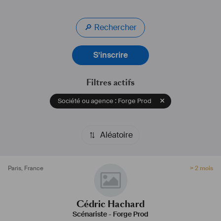
🔎 Rechercher
S’inscrire
Filtres actifs
Société ou agence : Forge Prod
Aléatoire
Paris
,
France
> 2 mois
Cédric Hachard
Scénariste
-
Forge Prod