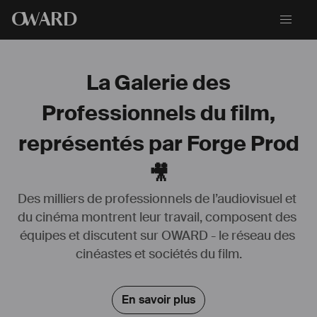
O
WARD
La Galerie des
Professionnels du film,
représentés par Forge Prod
🎥
Des milliers de professionnels de l’audiovisuel et 
du cinéma montrent leur travail, composent des 
équipes et discutent sur OWARD - le réseau des 
Je suis actuellement en développement de mon second 
#
long
métrage et d'une 
#
série
 x26'
cinéastes et sociétés du film.
Fondateur de 
#
Forge
#
Prod
, Cédric Hachard a travaillé en 
#
publicité
, 
#
fiction
 et 
#
clip
 en tant 
#
réalisateur
, 
#
scénariste
 et 
#
producteur
En savoir plus
#
exécutif
.