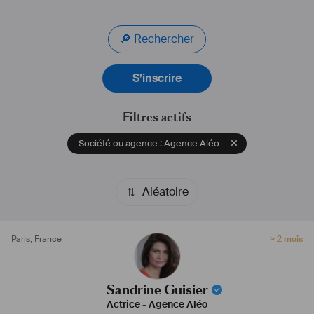
🔎 Rechercher
S’inscrire
Filtres actifs
Société ou agence : Agence Aléo
Aléatoire
Paris
,
France
> 2 mois
Sandrine Guisier
Actrice
-
Agence Aléo