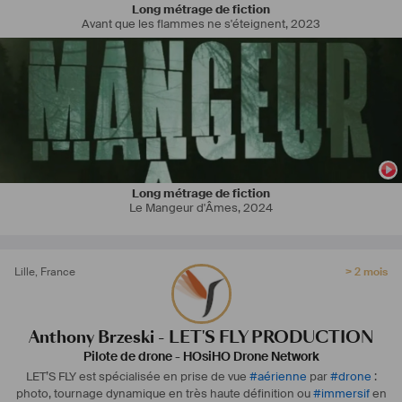
une unité complète de tournage + un backup pour chaque tournage
Long métrage de fiction
- Nous disposons des trois caméras 
#
Zenmuse
#
X9
 (Full frame 8K), 
Avant que les flammes ne s'éteignent
,
2023
#
Zenmuse
#
X7
 (Super 
#
35mm
#
6K
) et Zenmuse 
#
X5s
 (micro 4/3 
#
5
,2K) pour ces Inspire 2
- Notre configuration légère s'appuie sur les 
#
Mavic
 3 Pro et Mavic 3 
Ciné : polyvalent et parfait pour des tournages à budgets serrés
- Une plateforme gros porteurs 
#
Matrice
 600 Pro, capable 
d'emporter 
#
6kg
 de charge, incluant par exemple des caméras ciné 
(
#
RED
, 
#
ARRI
, ...), des appareils# DSLR de type 
#
A7R4
 ou 
#
A7S3
, ou 
encore des systèmes de 
#
lumières
#
dynamique
 de type "
#
drone
#
light
"
Long métrage de fiction
#
Drone
#
DroneCrew
#
VideoAerienne
#
Inspire3
#
X9
#
X9Air
Le Mangeur d'Âmes
,
2024
#
Inspire2
#
DJI
#
X7
#
6K
#
RAW
#
ProRes
#
CinemaDngRaw
Lille
,
France
> 2 mois
Anthony Brzeski - LET'S FLY PRODUCTION
Pilote de drone
-
HOsiHO Drone Network
LET’S FLY est spécialisée en prise de vue
#
aérienne
par
#
drone
:
photo, tournage dynamique en très haute définition ou
#
immersif
en