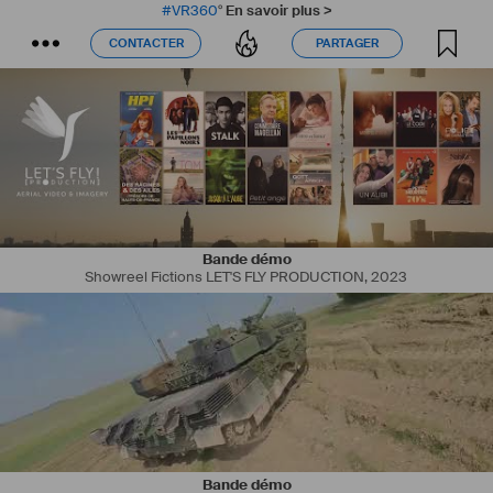
#
VR360
°
En savoir plus >
CONTACTER
PARTAGER
CONTACTER
PARTAGER
Bande démo
Showreel Fictions LET'S FLY PRODUCTION
,
2023
Bande démo