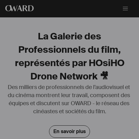
O
WARD
La Galerie des
Professionnels du film,
représentés par HOsiHO
Drone Network 🎥
Des milliers de professionnels de l’audiovisuel et 
du cinéma montrent leur travail, composent des 
Dirigeant de la société Make Your Movie, nous fournissons tous types 
équipes et discutent sur OWARD - le réseau des 
d'équipements de transport de caméra pour l'industrie du cinéma et 
de la télévision.
cinéastes et sociétés du film.
- Voiture 
#
caméra
- Ciné 
#
Quad
En savoir plus
- Ciné 
#
Bike
- 
#
Drone