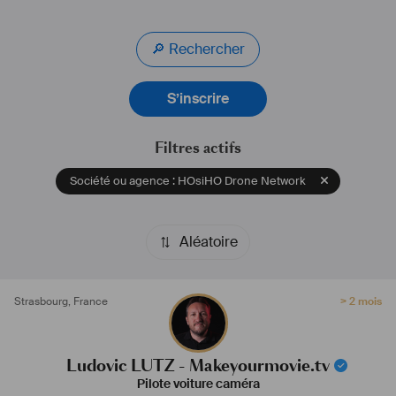
- Véhicule 
#
travelling
 (Low Loader)
- 
#
Cable
 Cam
🔎 Rechercher
Nous fournissons également des loges, HMC et sanitaires pour vos 
tournages en extérieur ainsi que des groupes électrogènes 
S’inscrire
silencieux.
Filtres actifs
Société ou agence : HOsiHO Drone Network
Aléatoire
Strasbourg
,
France
> 2 mois
Ludovic LUTZ - Makeyourmovie.tv
Pilote voiture caméra