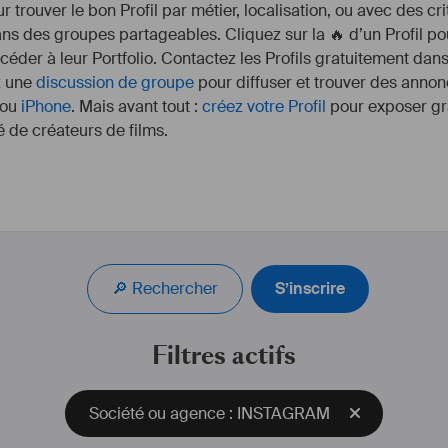
r trouver le bon Profil par métier, localisation, ou avec des cr
s des groupes partageables. Cliquez sur la 🔥 d’un Profil pou
ccéder à leur Portfolio. Contactez les Profils gratuitement dan
z une
discussion de groupe
pour diffuser et trouver des annon
ou
iPhone
. Mais avant tout :
créez votre Profil
pour exposer gra
 de créateurs de films.
Le cinéma consiste à trouver et à lancer des projets avec 
la bonne équipe. 
Director | Screenwriter | Producer
🔎 Rechercher
S’inscrire
J'ai travaillé à l'international aux États-Unis, Afrique et en 
Europe et je crois aux belles histoires avec une "diversité" 
Filtres actifs
et qui, de surcroit, font réfléchir. 
On est aussi bon que les gens avec lesquels on 
s'entoure.
Société ou agence : INSTAGRAM
Je travaille aussi bien en français qu'en anglais.