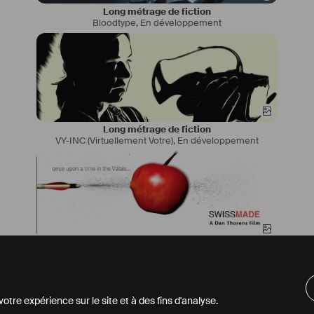
#
innervoice
#
authorsofinstagram
#
wordgasm
Long métrage de fiction
Bloodtype
,
En développement
Long métrage de fiction
VY-INC (Virtuellement Votre)
,
En développement
Long métrage de fiction
SWISS-MADE | the movie
,
En développement
tre expérience sur le site et à des fins d'analyse.