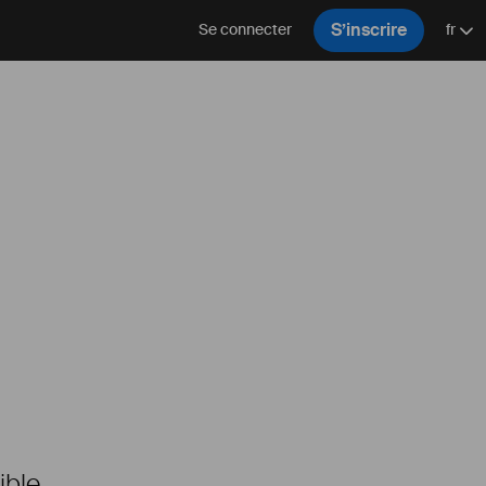
S’inscrire
Se connecter
fr
ible