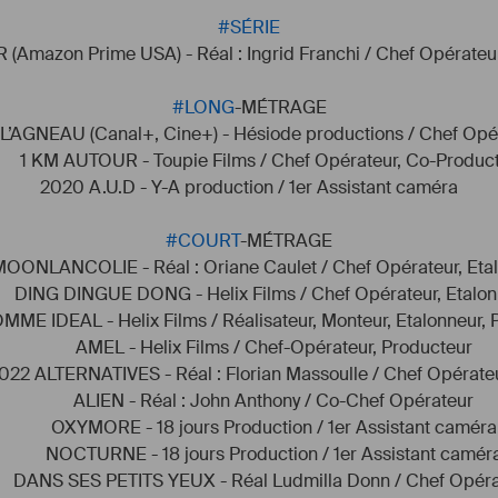
#
SÉRIE
Amazon Prime USA) - Réal : Ingrid Franchi / Chef Opérateu
#
LONG
-MÉTRAGE
L’AGNEAU (Canal+, Cine+) - Hésiode productions / Chef Opé
        1 KM AUTOUR - Toupie Films / Chef Opérateur, Co-Produc
2020 A.U.D - Y-A production / 1er Assistant caméra
#
COURT
-MÉTRAGE
OONLANCOLIE - Réal : Oriane Caulet / Chef Opérateur, Eta
       DING DINGUE DONG - Helix Films / Chef Opérateur, Etalo
MME IDEAL - Helix Films / Réalisateur, Monteur, Etalonneur, 
           AMEL - Helix Films / Chef-Opérateur, Producteur
022 ALTERNATIVES - Réal : Florian Massoulle / Chef Opérate
           ALIEN - Réal : John Anthony / Co-Chef Opérateur
           OXYMORE - 18 jours Production / 1er Assistant caméra
           NOCTURNE - 18 jours Production / 1er Assistant camér
       DANS SES PETITS YEUX - Réal Ludmilla Donn / Chef Opér