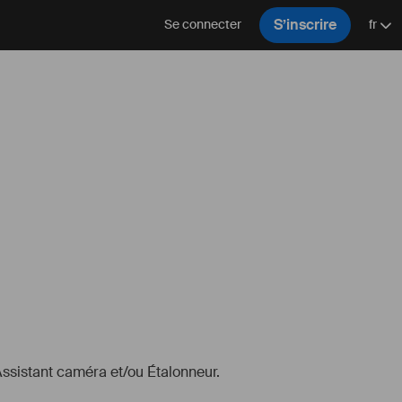
S’inscrire
Se connecter
fr
Assistant caméra et/ou Étalonneur.