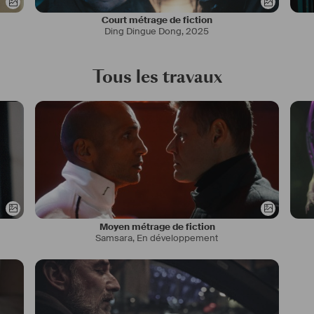
Court métrage de fiction
Ding Dingue Dong
,
2025
Tous les travaux
Moyen métrage de fiction
Samsara
,
En développement