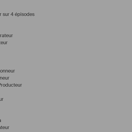
r sur 4 épisodes
rateur
teur
lonneur
nneur
Producteur
ur
a
ateur