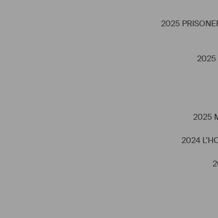
2025 PRISONER (
2025 
   
2025 M
    
2024 L’HO
2
    