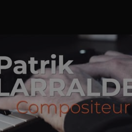
Master classe sur les perceptions émotionnelles en harmonie 
occidentale.
chez "Harmonies Scoring Academy" - États-Unis
Master classe de composition de musique à l'image.
chez "Studio Capital" - Paris
Formation de musique électro spécialisation techno minimaliste.
chez "Production Musique Live" - Allemagne
Diplôme d'état de musique traditionnelle
chez "CESMD de Poitiers" - France