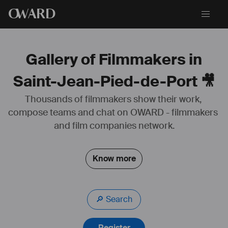
O
WARD
Gallery of Filmmakers in
Saint-Jean-Pied-de-Port 🎥
Thousands of filmmakers show their work, 
--------------  CONTACT  -----------------
compose teams and chat on OWARD - filmmakers 
patriklarralde@gmail.com
and film companies network.
 +33611073834
https://patriklarralde.eus/
Know more
--------------  PROFIL  -----------------
Qui suis-je?
Je suis compositeur de musique à l'image et musicien traditionnel 
🔎 Search
basque.
Je suis ouvert à toutes les expériences artistiques, je n'ai aucune 
barrière. J'aime les défis, je suis rapide, je suis perfectionniste.
Register