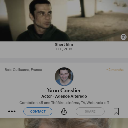
Short film
DO
,
2013
Bois-Guillaume
,
France
> 2 months
Yann Coeslier
Actor
-
Agence Alterego
Comédien 45 ans
Théâtre, cinéma, TV, Web, voix-off
CONTACT
SHARE
CONTACT
SHARE