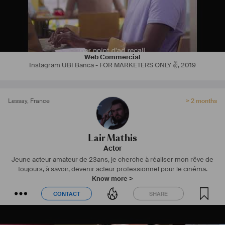
Web Commercial
Instagram UBI Banca - FOR MARKETERS ONLY ✌️
,
2019
Lessay
,
France
> 2 months
Lair Mathis
Actor
Jeune acteur amateur de 23ans, je cherche à réaliser mon rêve de
toujours, à savoir, devenir acteur professionnel pour le cinéma.
Know more >
CONTACT
SHARE
CONTACT
SHARE