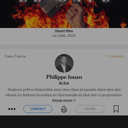
Short film
Le Café
,
2021
Caen
,
France
> 2 months
Philippe Jouan
Actor
Toujours prêt si disponible pour des rôles proposés dans des des
séries ou fictions tournées en Normandie et plus loin si proposition.
Know more >
CONTACT
SHARE
CONTACT
SHARE