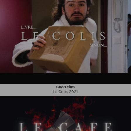
Un pied dans le cinéma des 2006 face à Lionel Astier dans 
l'Astronaute de Christian Laurence. Depuis , divers "petits rôles" pour 
des séries ou fictions comme "Scènes de Ménage " " Meurtre à Pont 
l'Eveque" et plus récemment "Le Voyageur episode 7 "
Titulaire d'un permis A et B
Short film
Le Colis
,
2021