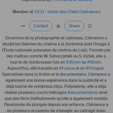
Member of:
UCO - Union des Chefs Opérateurs
Contact
Share
Directrice de la photographie et cadreuse, Clémence a 
étudié les théories du cinéma à la Sorbonne puis l'image à 
l'École nationale polonaise de cinéma de Lodz. Formée par 
des maîtres comme W. Soboczynski ou S. Idziak, elle a 
tourné de nombreuses fois en 
#
35mm
 ou 
#
16mm
. 
Aujourd'hui, elle travaille en 
#
France
 et en 
#
Pologne
. 
Spécialisée dans la fiction et le documentaire, Clémence a 
également une bonne expérience dans la publicité et a 
déjà tourné de nombreux clips. Polyvalente, elle a déjà 
réalisé plusieurs courts métrages 
#
documentaires
 ainsi 
que des films institutionnels qu'elle a également montés.
Passionnée de plongée depuis son enfance, Clémence a 
eu plusieurs occasions de s'essayer au cadrage sous-