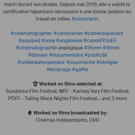
marin durant ses études. Depuis mai 2019, elle a validé la 
certification hyperbare nécessaire à une bonne gestion du 
travail en milieu 
#
sousmarin
.
#
cinematographer
#
cameraman
#
cameraoperator
#
equiped
#
sony
#
angénieux
#
canonFDtoEF
#
cinématographie
 analogique 
#
35mm
#
16mm
#
dossier
#
documentaire
#
publicité
#
underwateroperator
#
sousmarine
#
plongée
#
éclairage
#
gaffer
🏆 Worked on films selected at:
Sundance Film Festival
,
MFF - Karlovy Vary Film Festival
,
PÖFF - Talling Black Nights Film Festival
... and 3 more
🍿 Worked on films broadcasted by:
Cinémas indépendants
,
DVD