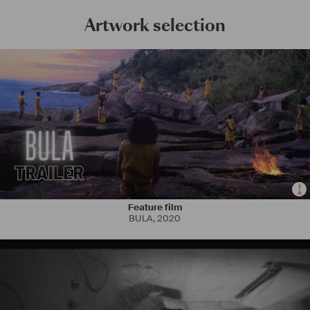
Artwork selection
Feature film
BULA
,
2020