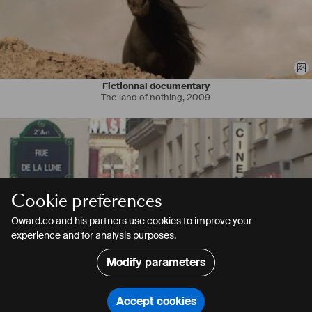
Fictionnal documentary
The land of nothing
,
2009
Cookie preferences
Oward.co and his partners use cookies to improve your
experience and for analysis purposes.
Modify parameters
Documentary short
The garden of delight
,
2008
Accept cookies