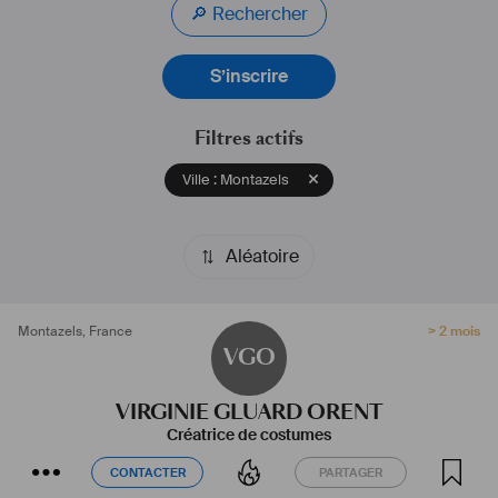
🔎 Rechercher
S’inscrire
Filtres actifs
Ville : Montazels
Aléatoire
Montazels
,
France
> 2 mois
VGO
VIRGINIE GLUARD ORENT
Créatrice de costumes
CONTACTER
PARTAGER
CONTACTER
PARTAGER