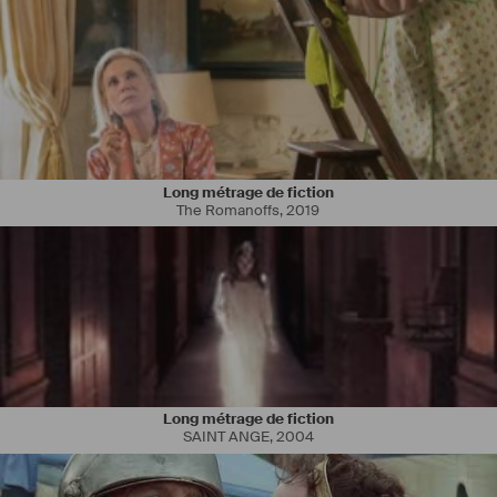
Long métrage de fiction
The Romanoffs
,
2019
Long métrage de fiction
SAINT ANGE
,
2004