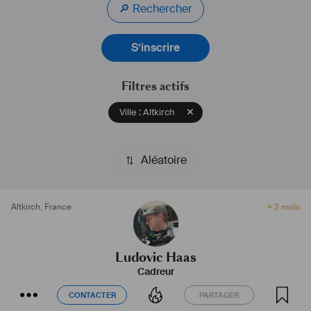
🔎 Rechercher
S’inscrire
Filtres actifs
Ville : Altkirch
Aléatoire
Altkirch
,
France
> 2 mois
Ludovic Haas
Cadreur
CONTACTER
PARTAGER
CONTACTER
PARTAGER