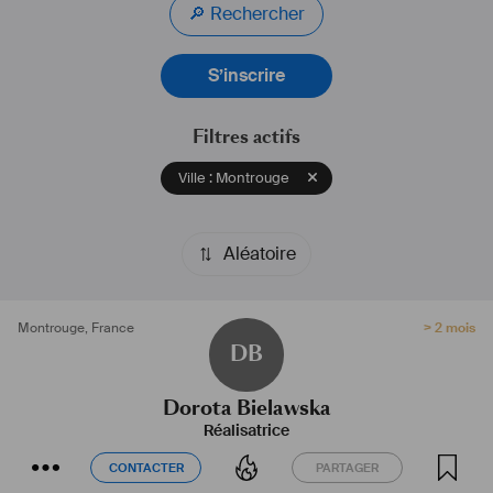
🔎 Rechercher
S’inscrire
Filtres actifs
Ville : Montrouge
Aléatoire
Montrouge
,
France
> 2 mois
DB
Dorota Bielawska
Réalisatrice
CONTACTER
PARTAGER
CONTACTER
PARTAGER